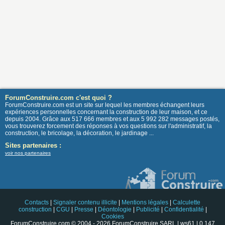
ForumConstruire.com c'est quoi ?
ForumConstruire.com est un site sur lequel les membres échangent leurs
expériences personnelles concernant la construction de leur maison, et ce
depuis 2004. Grâce aux 517 666 membres et aux 5 992 282 messages postés,
vous trouverez forcement des réponses à vos questions sur l'administratif, la
construction, le bricolage, la décoration, le jardinage ...
Sites partenaires :
voir nos partenaires
Contacts
|
Signaler contenu illicite
|
Mentions légales
|
Calculette
construction
|
CGU
|
Presse
|
Déontologie
|
Publicité
|
Confidentialité
|
Cookies
ForumConstruire.com © 2004 - 2026 ForumConstruire SARL | ws61 | 0.147