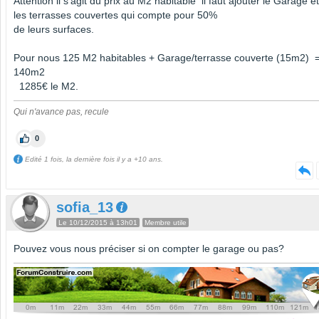
Attention il s'agit du prix au M2 habitable il faut ajouter le Garage et
les terrasses couvertes qui compte pour 50%
de leurs surfaces.
Pour nous 125 M2 habitables + Garage/terrasse couverte (15m2) 
140m2
1285€ le M2.
Qui n'avance pas, recule
0
Edité 1 fois, la dernière fois il y a +10 ans.
sofia_13
Le 10/12/2015 à 13h01
Membre utile
Pouvez vous nous préciser si on compter le garage ou pas?