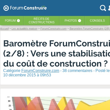
RÉCITS
DE
FORUM
PHOTOS
CONSEILS
‹
‹
CONSTRUCTIONS
Accueil
Les actualités maison
ForumConstruire.com
Baromètre ForumConstruire (2/8) : 
Baromètre ForumConstrui
(2/8) : Vers une stabilisat
du coût de construction ?
Catégorie
ForumConstruire.com
-
38
commentaires - Posté
le
10 décembre 2015 à 09h53