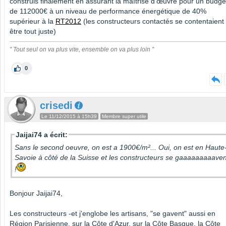
construis finalement en assurant la maîtrise d’œuvre pour un budge
de 112000€ à un niveau de performance énergétique de 40%
supérieur à la
RT2012
(les constructeurs contactés se contentaient 
être tout juste)
'' Tout seul on va plus vite, ensemble on va plus loin ''
0
crisedi
Le 11/12/2015 à 15h39
Membre super utile
Jaijai74 a écrit:
Sans le second oeuvre, on est a 1900€/m²... Oui, on est en Haute
Savoie à côté de la Suisse et les constructeurs se gaaaaaaaaaven
!
Bonjour Jaijai74,
Les constructeurs -et j'englobe les artisans, "se gavent" aussi en
Région Parisienne, sur la Côte d'Azur, sur la Côte Basque, la Côte