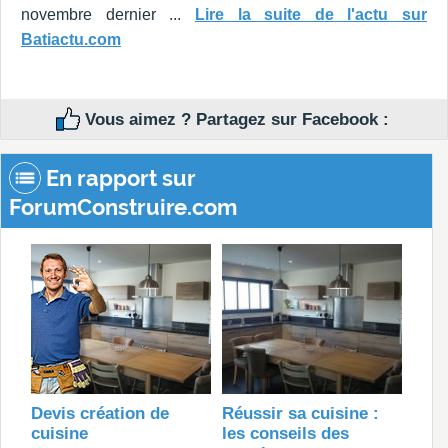
novembre dernier ...
Lire la suite de l'actu sur
Batiactu.com
Vous aimez ? Partagez sur Facebook :
En rapport sur
ForumConstruire.com
Devis création de
Réussir sa cuisine :
cuisine
les conseils des