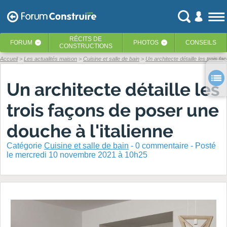
RÉCITS
DE
FORUM
PHOTOS
CONSEILS
‹
‹
CONSTRUCTIONS
Accueil
Les actualités maison
Cuisine et salle de bain
Un architecte détaille les trois f
Un architecte détaille les
trois façons de poser une
douche à l'italienne
Catégorie
Cuisine et salle de bain
-
0
commentaire - Posté
le mercredi 10 novembre 2021 à 10h25