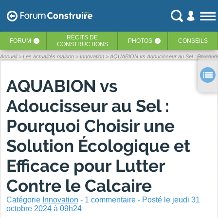
RÉCITS
DE
FORUM
PHOTOS
CONSEILS
‹
‹
CONSTRUCTIONS
Accueil
Les actualités maison
Innovation
AQUABION vs Adoucisseur au Sel : Pourquoi C
AQUABION vs
Adoucisseur au Sel :
Pourquoi Choisir une
Solution Écologique et
Efficace pour Lutter
Contre le Calcaire
Catégorie
Innovation
-
1
commentaire - Posté
le jeudi 31
octobre 2024 à 09h24