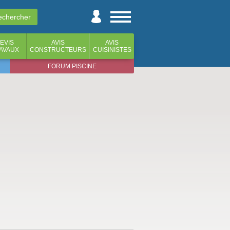
EVIS
AVIS
AVIS
AVAUX
CONSTRUCTEURS
CUISINISTES
FORUM PISCINE