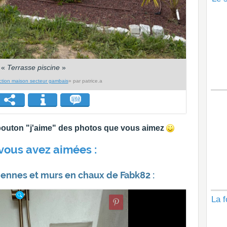
«
Terrasse piscine
»
ction maison secteur gambais
» par patrice.a
e bouton "j'aime" des photos que vous aimez
vous avez aimées :
ennes et murs en chaux de Fabk82 :
La f