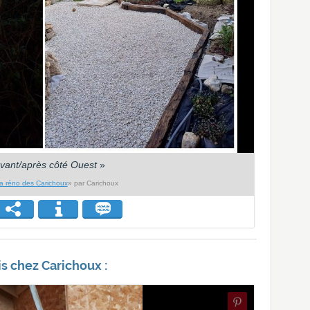
vant/après côté Ouest
»
a réno des Carichoux
» par Carichoux
is chez Carichoux :