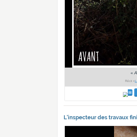
«
A
Récit «
L
L'inspecteur des travaux fin