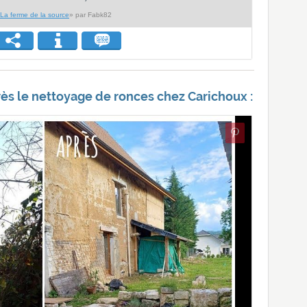
La ferme de la source
» par Fabk82
ès le nettoyage de ronces chez Carichoux :