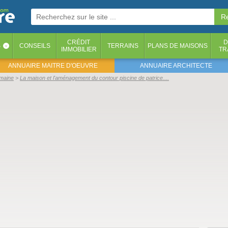
CRÉDIT
D
S
CONSEILS
TERRAINS
PLANS DE MAISONS
‹
IMMOBILIER
TR
ANNUAIRE MAITRE D'OEUVRE
ANNUAIRE ARCHITECTE
emaine
La maison et l'aménagement du contour piscine de patrice....