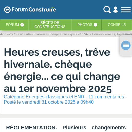
RÉCITS
DE
FORUM
PHOTOS
CONSEILS
‹
‹
CONSTRUCTIONS
Accueil
Les actualités maison
Energies classiques et ENR
Heures creuses, trêve hivern
Heures creuses, trêve
hivernale, chèque
énergie... ce qui change
au 1er novembre 2025
Catégorie
Energies classiques et ENR
-
11
commentaires -
Posté
le vendredi 31 octobre 2025 à 09h40
RÉGLEMENTATION. Plusieurs changements