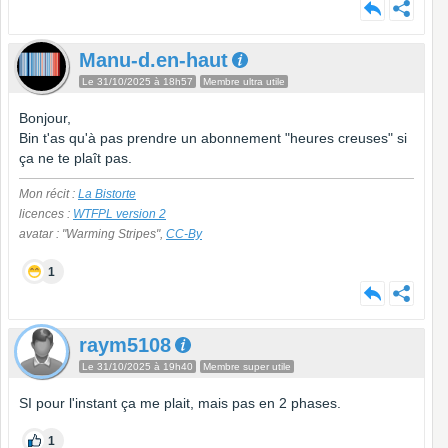
Manu-d.en-haut
Le 31/10/2025 à 18h57
Membre ultra utile
Bonjour,
Bin t'as qu'à pas prendre un abonnement "heures creuses" si
ça ne te plaît pas.
Mon récit :
La Bistorte
licences :
WTFPL version 2
avatar : "Warming Stripes",
CC-By
1
raym5108
Le 31/10/2025 à 19h40
Membre super utile
SI pour l'instant ça me plait, mais pas en 2 phases.
1