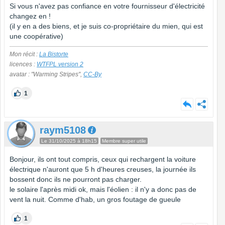
Si vous n'avez pas confiance en votre fournisseur d'électricité
changez en !
(il y en a des biens, et je suis co-propriétaire du mien, qui est
une coopérative)
Mon récit :
La Bistorte
licences :
WTFPL version 2
avatar : "Warming Stripes",
CC-By
1
raym5108
Le 31/10/2025 à 18h15
Membre super utile
Bonjour, ils ont tout compris, ceux qui rechargent la voiture
électrique n'auront que 5 h d'heures creuses, la journée ils
bossent donc ils ne pourront pas charger.
le solaire l'après midi ok, mais l'éolien : il n'y a donc pas de
vent la nuit. Comme d'hab, un gros foutage de gueule
1