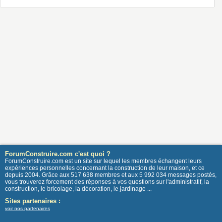
ForumConstruire.com c'est quoi ?
ForumConstruire.com est un site sur lequel les membres échangent leurs
expériences personnelles concernant la construction de leur maison, et ce
depuis 2004. Grâce aux 517 638 membres et aux 5 992 034 messages postés,
vous trouverez forcement des réponses à vos questions sur l'administratif, la
construction, le bricolage, la décoration, le jardinage ...
Sites partenaires :
voir nos partenaires