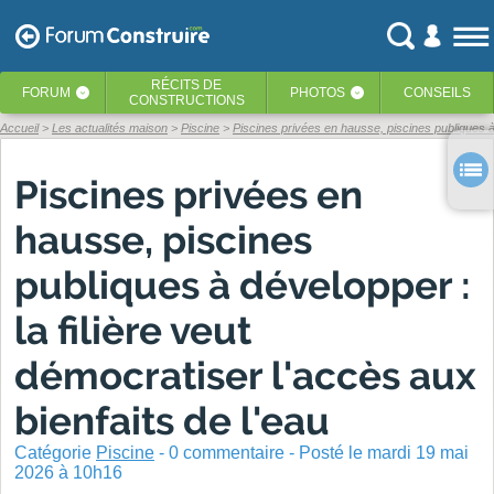
RÉCITS
DE
FORUM
PHOTOS
CONSEILS
‹
‹
CONSTRUCTIONS
Accueil
Les actualités maison
Piscine
Piscines privées en hausse, piscines publiques à
Piscines privées en
hausse, piscines
publiques à développer :
la filière veut
démocratiser l'accès aux
bienfaits de l'eau
Catégorie
Piscine
-
0
commentaire - Posté
le mardi 19 mai
2026 à 10h16