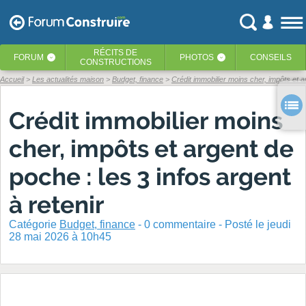
RÉCITS
DE
FORUM
PHOTOS
CONSEILS
‹
‹
CONSTRUCTIONS
Accueil
Les actualités maison
Budget, finance
Crédit immobilier moins cher, impôts et a
Crédit immobilier moins
cher, impôts et argent de
poche : les 3 infos argent
à retenir
Catégorie
Budget, finance
-
0
commentaire - Posté
le jeudi
28 mai 2026 à 10h45