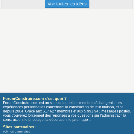
Voir toutes les idées
ForumConstruire.com c'est quoi ?
ForumConstruire.com est un site sur lequel les membres échangent leurs
expériences personnelles concernant la construction de leur maison, et ce
depuis 2004. Grâce aux 517 627 membres et aux 5 991 943 messages postés,
vous trouverez forcement des réponses à vos questions sur l'administratif, la
construction, le bricolage, la décoration, le jardinage ...
Sites partenaires :
voir nos partenaires