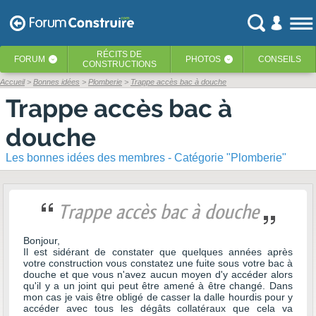
RÉCITS
DE
FORUM
PHOTOS
CONSEILS
‹
‹
CONSTRUCTIONS
Accueil
Bonnes idées
Plomberie
Trappe accès bac à douche
Trappe accès bac à
douche
Les bonnes idées des membres - Catégorie "Plomberie"
Trappe accès bac à douche
Bonjour,
Il est sidérant de constater que quelques années après
votre construction vous constatez une fuite sous votre bac à
douche et que vous n'avez aucun moyen d'y accéder alors
qu'il y a un joint qui peut être amené à être changé. Dans
mon cas je vais être obligé de casser la dalle hourdis pour y
accéder avec tous les dégâts collatéraux que cela va