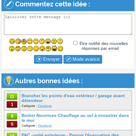
Commentez cette idée :
Etre notifié des nouvelles
réponses par email
Envoyer
Mode avancé
Autres bonnes idées :
Brancher les points d'eau extérieur / garage avant
11
détendeur
1
Catégorie :
Plomberie
Boitier Nourrices Chauffage au sol à encastrer dans
9
le mur
5
Catégorie :
Plomberie
PAC -unité exterieure - Prevoir l'évacuation des