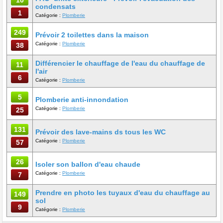
10
condensats
1
Catégorie :
Plomberie
249
Prévoir 2 toilettes dans la maison
Catégorie :
Plomberie
38
Différencier le chauffage de l'eau du chauffage de
11
l'air
6
Catégorie :
Plomberie
5
Plomberie anti-innondation
Catégorie :
Plomberie
25
131
Prévoir des lave-mains ds tous les WC
Catégorie :
Plomberie
57
26
Isoler son ballon d'eau chaude
Catégorie :
Plomberie
7
Prendre en photo les tuyaux d'eau du chauffage au
149
sol
9
Catégorie :
Plomberie