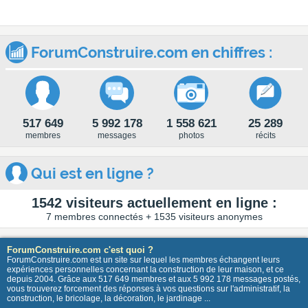
ForumConstruire.com en chiffres :
517 649
5 992 178
1 558 621
25 289
membres
messages
photos
récits
Qui est en ligne ?
1542 visiteurs actuellement en ligne :
7 membres connectés + 1535 visiteurs anonymes
ForumConstruire.com c'est quoi ?
ForumConstruire.com est un site sur lequel les membres échangent leurs
expériences personnelles concernant la construction de leur maison, et ce
depuis 2004. Grâce aux 517 649 membres et aux 5 992 178 messages postés,
vous trouverez forcement des réponses à vos questions sur l'administratif, la
construction, le bricolage, la décoration, le jardinage ...