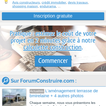
Avis constructeurs
,
crédit immobilier
,
devis travaux
,
shopping maison
,
enduirama
, ...
Inscription gratuite
Pratique : estimez le coût de votre
projet en 2 minutes grâce à notre
calculette construction
.
Commencer
Sur ForumConstruire.com :
L'aménagement
Actualités
terrasse de bmirelaine +
4 autres photos