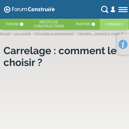
RÉCITS
DE
FORUM
PHOTOS
CONSEILS
‹
‹
CONSTRUCTIONS
Accueil
Les conseils
Décoration et aménagement
Carrelage : comment le choisir ?
Carrelage : comment le
choisir ?