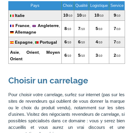
Pays
Choix
Qualité
Logistique
Service
10
10
10
9
Italie
/10
/10
/10
/10
France
,
Angleterre
,
8
7
5
7
/10
/10
/10
/10
Allemagne
6
6
4
7
Espagne
,
Portugal
/10
/10
/10
/10
Asie
,
Orient
,
Moyen
6
5
3
2
/10
/10
/10
/10
Orient
Choisir un carrelage
Pour choisir votre carrelage, surfez sur internet (pas sur les
sites de revendeurs qui oublient de vous donner la marque
ou le choix du produit vendu), notamment sur les sites
d'usines. Visitez des négociants revendeurs de carrelage, si
possibles spécialisés dans ce domaine : vous y serez bien
accueillis et vous aurez un vrai discours et une