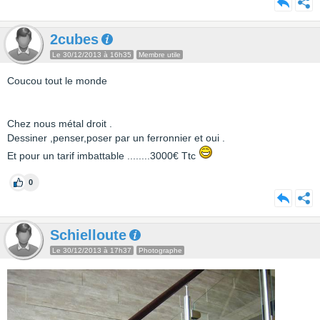
2cubes
Le 30/12/2013 à 16h35
Membre utile
Coucou tout le monde
Chez nous métal droit .
Dessiner ,penser,poser par un ferronnier et oui .
Et pour un tarif imbattable ........3000€ Ttc
0
Schielloute
Le 30/12/2013 à 17h37
Photographe