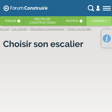
RÉCITS
DE
FORUM
PHOTOS
CONSEILS
‹
‹
CONSTRUCTIONS
Accueil
Les conseils
Décoration et aménagement
Choisir son escalier
Choisir son escalier