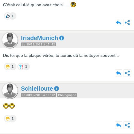
C'était celui-là qu'on avait choisi......
1
IrisdeMunich
Le 30/12/2013 à 17h42
Dis toi que la plaque vitrée, tu aurais dû la nettoyer souvent...
1
1
Schielloute
Le 30/12/2013 à 18h12
Photographe
1