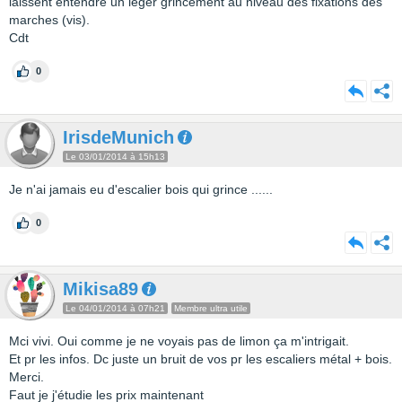
laissent entendre un léger grincement au niveau des fixations des
marches (vis).
Cdt
0
IrisdeMunich
Le 03/01/2014 à 15h13
Je n'ai jamais eu d'escalier bois qui grince ......
0
Mikisa89
Le 04/01/2014 à 07h21
Membre ultra utile
Mci vivi. Oui comme je ne voyais pas de limon ça m'intrigait.
Et pr les infos. Dc juste un bruit de vos pr les escaliers métal + bois.
Merci.
Faut je j'étudie les prix maintenant