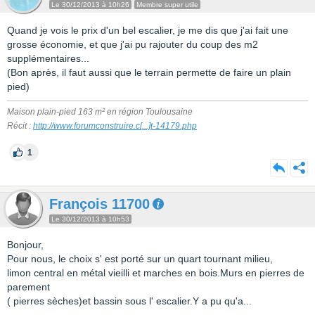
Le 30/12/2013 à 10h26
Membre super utile
Quand je vois le prix d'un bel escalier, je me dis que j'ai fait une
grosse économie, et que j'ai pu rajouter du coup des m2
supplémentaires...
(Bon après, il faut aussi que le terrain permette de faire un plain
pied)
Maison plain-pied 163 m² en région Toulousaine
Récit :
http://www.forumconstruire.c
[...]
t-14179.php
1
François 11700
Le 30/12/2013 à 10h53
Bonjour,
Pour nous, le choix s' est porté sur un quart tournant milieu,
limon central en métal vieilli et marches en bois.Murs en pierres de
parement
( pierres sèches)et bassin sous l' escalier.Y a pu qu'a...