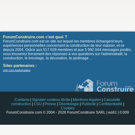
ForumConstruire.com c'est quoi ?
ForumConstruire.com est un site sur lequel les membres échangent leurs
expériences personnelles concernant la construction de leur maison, et ce
depuis 2004. Grâce aux 517 639 membres et aux 5 992 044 messages postés,
vous trouverez forcement des réponses à vos questions sur l'administratif, la
construction, le bricolage, la décoration, le jardinage ...
Sites partenaires :
voir nos partenaires
Contacts
|
Signaler contenu illicite
|
Mentions légales
|
Calculette
construction
|
CGU
|
Presse
|
Déontologie
|
Publicité
|
Confidentialité
|
Cookies
ForumConstruire.com © 2004 - 2026 ForumConstruire SARL | ws61 | 0.009