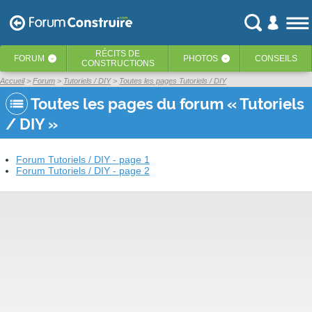
RÉCITS
DE
FORUM
PHOTOS
CONSEILS
‹
‹
CONSTRUCTIONS
Accueil
Forum
Tutoriels / DIY
Toutes les pages Tutoriels / DIY
Toutes les pages du forum « Tutoriels
/ DIY »
Forum Tutoriels / DIY - page 1
Forum Tutoriels / DIY - page 2