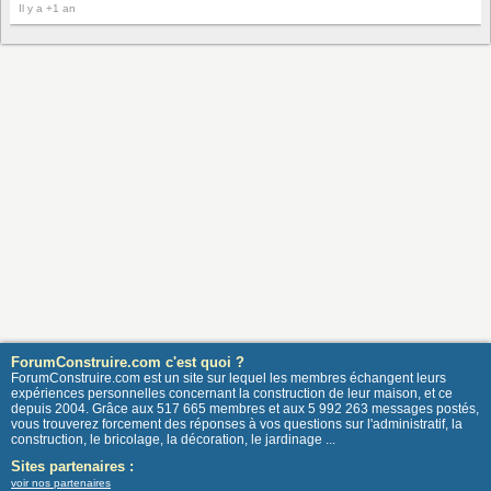
Il y a +1 an
ForumConstruire.com c'est quoi ?
ForumConstruire.com est un site sur lequel les membres échangent leurs
expériences personnelles concernant la construction de leur maison, et ce
depuis 2004. Grâce aux 517 665 membres et aux 5 992 263 messages postés,
vous trouverez forcement des réponses à vos questions sur l'administratif, la
construction, le bricolage, la décoration, le jardinage ...
Sites partenaires :
voir nos partenaires