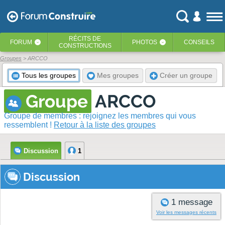
RÉCITS
DE
FORUM
PHOTOS
CONSEILS
‹
‹
CONSTRUCTIONS
Groupes
> ARCCO
Tous les groupes
Mes groupes
Créer un groupe
Groupe
ARCCO
Groupe de membres : rejoignez les membres qui vous
ressemblent !
Retour à la liste des groupes
Discussion
1
Discussion
1 message
Voir les messages récents