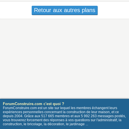
Retour aux autres plans
ForumConstruire.com c'est quoi ?
ForumConstruire.com est un site sur lequel les membres échangent leurs
expériences personnelles concernant la construction de leur maison, et ce
depuis 2004. Grâce aux 517 665 membres et aux 5 992 263 messages postés,
vous trouverez forcement des réponses à vos questions sur l'administratif, la
construction, le bricolage, la décoration, le jardinage ...