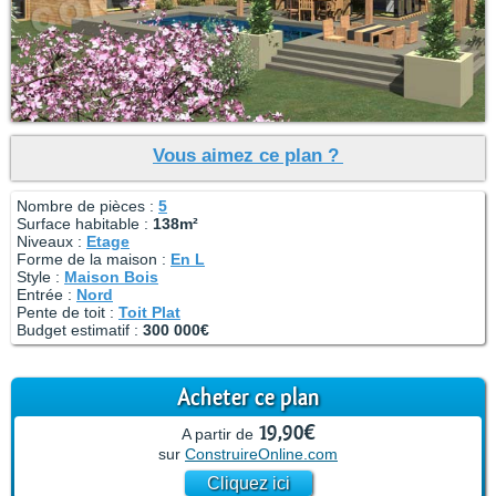
Vous aimez ce plan ?
Nombre de pièces :
5
Surface habitable :
138m²
Niveaux :
Etage
Forme de la maison :
En L
Style :
Maison Bois
Entrée :
Nord
Pente de toit :
Toit Plat
Budget estimatif :
300 000€
Acheter ce plan
19,90€
A partir de
sur
ConstruireOnline.com
Cliquez ici