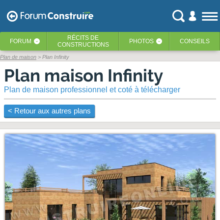
RÉCITS
DE
FORUM
PHOTOS
CONSEILS
‹
‹
CONSTRUCTIONS
Plan de maison
> Plan Infinity
Plan maison Infinity
Plan de maison professionnel et coté à télécharger
< Retour aux autres plans