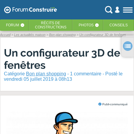
RÉCITS
DE
FORUM
PHOTOS
CONSEILS
‹
‹
CONSTRUCTIONS
Accueil
Les actualités maison
Bon plan shopping
Un configurateur 3D de fenêtres
Un configurateur 3D de
fenêtres
Catégorie
Bon plan shopping
-
1
commentaire - Posté
le
vendredi 05 juillet 2019 à 08h13
Publi-communiqué