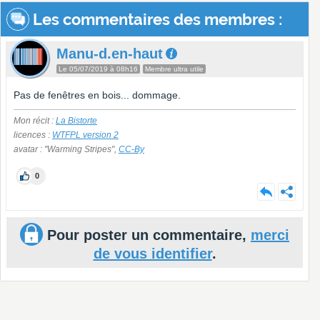
Les commentaires des membres :
Manu-d.en-haut
Le 05/07/2019 à 08h16
Membre ultra utile
Pas de fenêtres en bois... dommage.
Mon récit :
La Bistorte
licences :
WTFPL version 2
avatar : "Warming Stripes",
CC-By
0
Pour poster un commentaire,
merci
de vous identifier
.