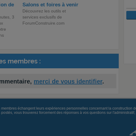
ion de
Salons et foires à venir
Découvrez les outils et
utes, 3
services exclusifs de
ux
ForumConstruire.com
otre
ans
es membres :
ommentaire,
merci de vous identifier
.
es membres échangent leurs expériences personnelles concernant la construction d
és, vous trouverez forcement des réponses à vos questions sur l'administratif, la 