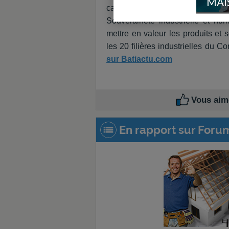
MAI
candidature", a annoncé, le 20 ma
Souveraineté industrielle et nu
mettre en valeur les produits et
les 20 filières industrielles du Con
sur Batiactu.com
Vous aime
En rapport sur Foru