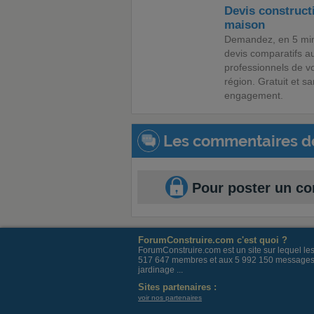
Devis construct
maison
Demandez, en 5 min
devis comparatifs a
professionnels de v
région. Gratuit et s
engagement.
Les commentaires d
Pour poster un c
ForumConstruire.com c'est quoi ?
ForumConstruire.com est un site sur lequel l
517 647 membres et aux 5 992 150 messages post
jardinage ...
Sites partenaires :
voir nos partenaires