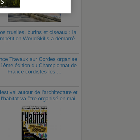
IS
os truelles, burins et ciseaux : la
mpétition WorldSkills a démarré
nce Travaux sur Cordes organise
11ème édition du Championnat de
France cordistes les ...
festival autour de l'architecture et
 l'habitat va être organisé en mai