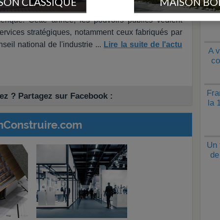
SON CLASSIQUE
MAISON BO
i, le ministère de l'Économie, des Finances et de la
mérique. Cette année, les pouvoirs publics veulent
 services stratégiques, notamment ceux fabriqués par
seil national de l'industrie ...
Lire la suite de l'actu
A v
co
Fra
z ? Partagez sur Facebook :
la 
mConstruire.com
Un 
de