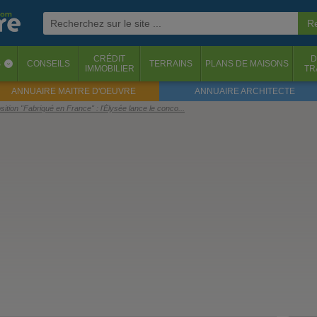
CRÉDIT
D
S
CONSEILS
TERRAINS
PLANS DE MAISONS
‹
IMMOBILIER
TR
ANNUAIRE MAITRE D'OEUVRE
ANNUAIRE ARCHITECTE
ition "Fabriqué en France" : l'Élysée lance le conco...