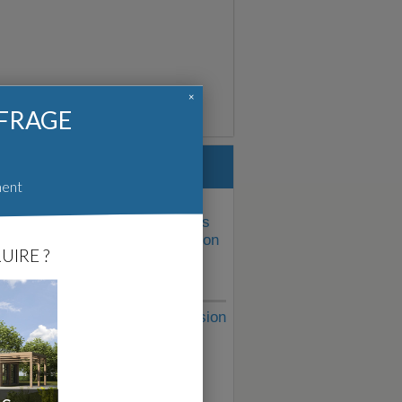
×
FFRAGE
Sur le même thème :
ment
rtibat 2025 : notre sélection des
veautés à découvrir sur le salon
UIRE ?
révélateur de tendances ...
"femmes qui partagent la passion
du bâtiment" s'affichent en ville