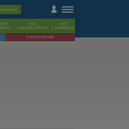
EVIS
AVIS
AVIS
AVAUX
CONSTRUCTEURS
CUISINISTES
FORUM PISCINE