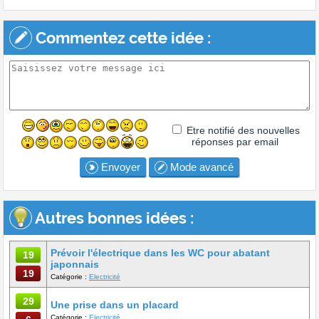
Commentez cette idée :
Etre notifié des nouvelles
réponses par email
Envoyer
Mode avancé
Autres bonnes idées :
Prévoir l'électrique dans les WC pour abatant
19
japonnais
19
Catégorie :
Electricité
29
Une prise dans un placard
Catégorie :
Electricité