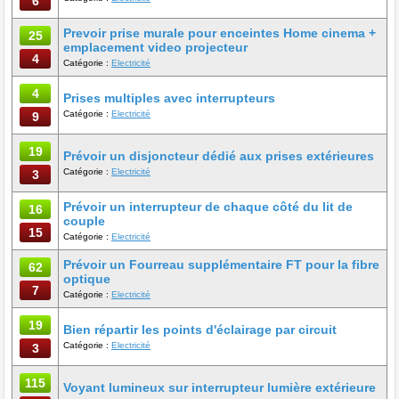
6
Prevoir prise murale pour enceintes Home cinema +
25
emplacement video projecteur
4
Catégorie :
Electricité
4
Prises multiples avec interrupteurs
Catégorie :
Electricité
9
19
Prévoir un disjoncteur dédié aux prises extérieures
Catégorie :
Electricité
3
Prévoir un interrupteur de chaque côté du lit de
16
couple
15
Catégorie :
Electricité
Prévoir un Fourreau supplémentaire FT pour la fibre
62
optique
7
Catégorie :
Electricité
19
Bien répartir les points d'éclairage par circuit
Catégorie :
Electricité
3
115
Voyant lumineux sur interrupteur lumière extérieure