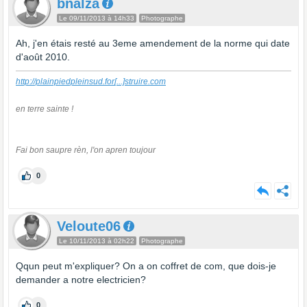
bnalza
Le 09/11/2013 à 14h33
Photographe
Ah, j'en étais resté au 3eme amendement de la norme qui date
d'août 2010.
http://plainpiedpleinsud.for
[...]
struire.com
en terre sainte !
Fai bon saupre rèn, l'on apren toujour
0
Veloute06
Le 10/11/2013 à 02h22
Photographe
Qqun peut m'expliquer? On a on coffret de com, que dois-je
demander a notre electricien?
0