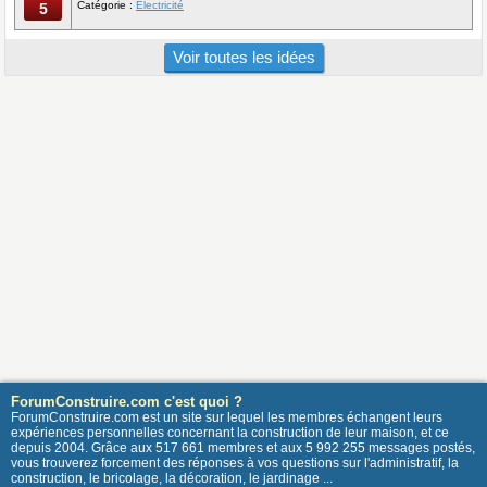
Catégorie :
Electricité
5
Voir toutes les idées
ForumConstruire.com c'est quoi ?
ForumConstruire.com est un site sur lequel les membres échangent leurs
expériences personnelles concernant la construction de leur maison, et ce
depuis 2004. Grâce aux 517 661 membres et aux 5 992 255 messages postés,
vous trouverez forcement des réponses à vos questions sur l'administratif, la
construction, le bricolage, la décoration, le jardinage ...