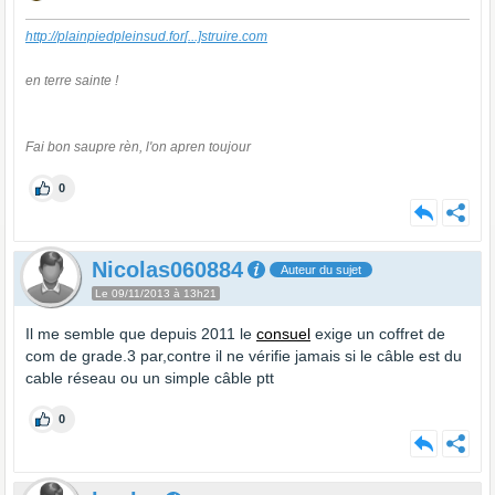
http://plainpiedpleinsud.for
[...]
struire.com
en terre sainte !
Fai bon saupre rèn, l'on apren toujour
0
Nicolas060884
Auteur du sujet
Le 09/11/2013 à 13h21
Il me semble que depuis 2011 le
consuel
exige un coffret de
com de grade.3 par,contre il ne vérifie jamais si le câble est du
cable réseau ou un simple câble ptt
0