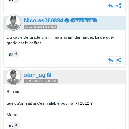
Nicolas060884
Auteur du sujet
Le 10/11/2013 à 17h58
Du cable de grade 3 mini mais avant demandez lui de quel
grade est le coffret
0
stan_ag
Le 22/06/2015 à 00h55
Bonjour,
quelqu'un sait si c'est valable pour la
RT2012
?
Merci
0