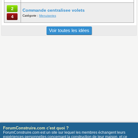
2
Commande centralisee volets
Catégorie :
Menuiseries
4
Voir toutes les idées
ForumConstruire.com c'est quoi ?
ForumConstruire.com est un site sur lequel les membres échangent leurs
expériences personnelles concernant la construction de leur maison, et ce