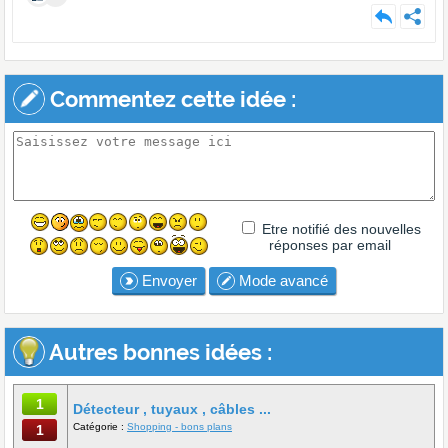
Commentez cette idée :
Etre notifié des nouvelles
réponses par email
Envoyer
Mode avancé
Autres bonnes idées :
1
Détecteur , tuyaux , câbles ...
Catégorie :
Shopping - bons plans
1