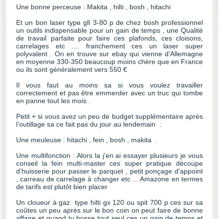
Une bonne perceuse : Makita , hilti , bosh , hitachi
Et un bon laser type gll 3-80 p de chez bosh professionnel
un outils indispensable pour un gain de temps , une Qualité
de travail parfaite pour faire ces plafonds, ces cloisons,
carrelages etc .... franchement ces un laser super
polyvalent . On en trouve sur ebay qui vienne d’Allemagne
en moyenne 330-350 beaucoup moins chère que en France
ou ils sont généralement vers 550 €
Il vous faut au moins sa si vous voulez travailler
correctement et pas être emmerder avec un truc qui tombe
en panne tout les mois .
Petit + si vous avez un peu de budget supplémentaire après
l’outillage sa ce fait pas du jour au lendemain :
Une meuleuse : hitachi , fein , bosh , makita .
Une multifonction : Alors la j'en ai essayer plusieurs je vous
conseil la fein multi-master ces super pratique découpe
d’huisserie pour passer le parquet , petit ponçage d'appoint
, carreau de carrelage à changer etc ... Amazone en termes
de tarifs est plutôt bien placer
Un cloueur à gaz type hilti gx 120 ou spit 700 p ces sur sa
coûtes un peu après sur le bon coin on peut faire de bonne
affaire et quand tu bosse tout seul ces un gain de temps et