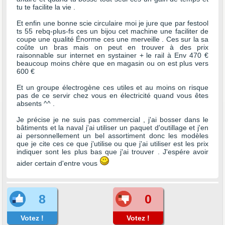
tu te facilite la vie .
Et enfin une bonne scie circulaire moi je jure que par festool
ts 55 rebq-plus-fs ces un bijou cet machine une faciliter de
coupe une qualité Énorme ces une merveille . Ces sur la sa
coûte un bras mais on peut en trouver à des prix
raisonnable sur internet en systainer + le rail à Env 470 €
beaucoup moins chère que en magasin ou on est plus vers
600 €
Et un groupe électrogène ces utiles et au moins on risque
pas de ce servir chez vous en électricité quand vous êtes
absents ^^ .
Je précise je ne suis pas commercial , j'ai bosser dans le
bâtiments et la naval j'ai utiliser un paquet d'outillage et j'en
ai personnellement un bel assortiment donc les modèles
que je cite ces ce que j'utilise ou que j'ai utiliser est les prix
indiquer sont les plus bas que j'ai trouver . J'espére avoir
aider certain d'entre vous
8
0
Votez !
Votez !