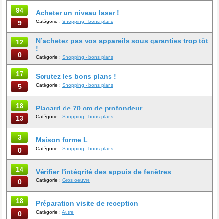
94
Acheter un niveau laser !
Catégorie :
Shopping - bons plans
9
N’achetez pas vos appareils sous garanties trop tôt
12
!
0
Catégorie :
Shopping - bons plans
17
Scrutez les bons plans !
Catégorie :
Shopping - bons plans
5
18
Placard de 70 cm de profondeur
Catégorie :
Shopping - bons plans
13
3
Maison forme L
Catégorie :
Shopping - bons plans
0
14
Vérifier l'intégrité des appuis de fenêtres
Catégorie :
Gros oeuvre
0
18
Préparation visite de reception
Catégorie :
Autre
0