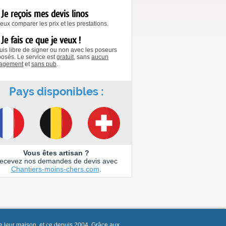
Je reçois mes devis linos
eux comparer les prix et les prestations.
Je fais ce que je veux !
uis libre de signer ou non avec les poseurs
osés. Le service est
gratuit
, sans
aucun
agement
et
sans pub
.
Pays disponibles :
Vous êtes artisan ?
ecevez nos demandes de devis avec
Chantiers-moins-chers.com
.
e leur maison, et ce depuis 2004. Grâce aux