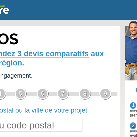
NOS
dez 3 devis comparatifs
aux
région.
 engagement.
4
5
6
7
8
9
1
stal ou la ville de votre projet :
avec
pre
2
avec
éval