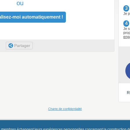
ou
3
Je p
lisez-moi automatiquement !
4
Je s
prop
eng
Partager
R
Charte de confidentialité
es membres échangent leurs expériences personnelles concernant la construction d