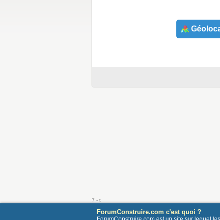
Géoloca
7 - t
ForumConstruire.com c'est quoi ?
ForumConstruire.com est un site sur lequel l