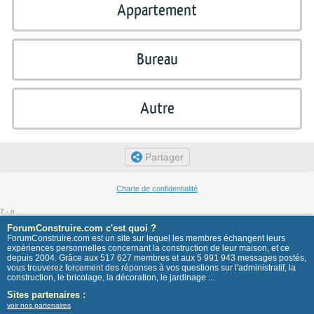
Appartement
Bureau
Autre
Partager
Charte de confidentialité
7 - n
ForumConstruire.com c'est quoi ?
ForumConstruire.com est un site sur lequel les membres échangent leurs
expériences personnelles concernant la construction de leur maison, et ce
depuis 2004. Grâce aux 517 627 membres et aux 5 991 943 messages postés,
vous trouverez forcement des réponses à vos questions sur l'administratif, la
construction, le bricolage, la décoration, le jardinage ...
Sites partenaires :
voir nos partenaires