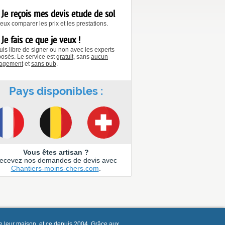
Je reçois mes devis etude de sol
eux comparer les prix et les prestations.
Je fais ce que je veux !
uis libre de signer ou non avec les experts
osés. Le service est
gratuit
, sans
aucun
agement
et
sans pub
.
Pays disponibles :
Vous êtes artisan ?
ecevez nos demandes de devis avec
Chantiers-moins-chers.com
.
e leur maison, et ce depuis 2004. Grâce aux