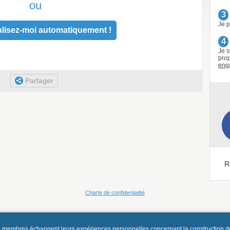
ou
3
Je p
lisez-moi automatiquement !
4
Je s
prop
eng
Partager
R
Charte de confidentialité
es membres échangent leurs expériences personnelles concernant la construction d