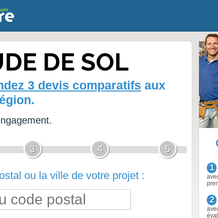
UDE DE SOL
dez 3 devis comparatifs
aux
égion.
 engagement.
3
4
5
1
stal ou la ville de votre projet :
avec
pre
2
avec
éval