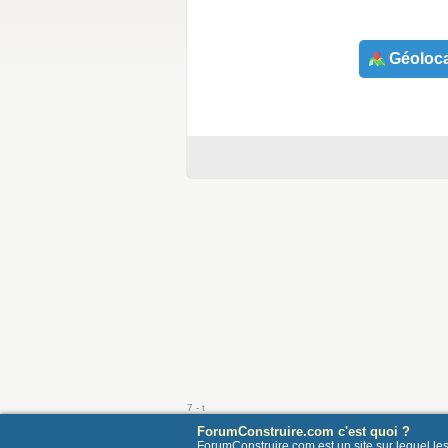
Géoloca
7 - t
ForumConstruire.com c'est quoi ?
ForumConstruire.com est un site sur lequel l