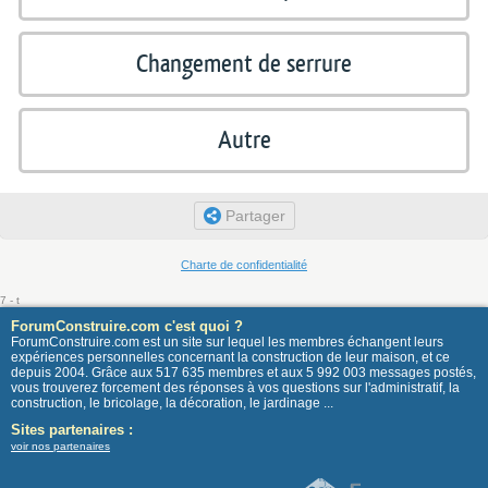
Changement de serrure
Autre
Partager
Charte de confidentialité
7 - t
ForumConstruire.com c'est quoi ?
ForumConstruire.com est un site sur lequel les membres échangent leurs
expériences personnelles concernant la construction de leur maison, et ce
depuis 2004. Grâce aux 517 635 membres et aux 5 992 003 messages postés,
vous trouverez forcement des réponses à vos questions sur l'administratif, la
construction, le bricolage, la décoration, le jardinage ...
Sites partenaires :
voir nos partenaires