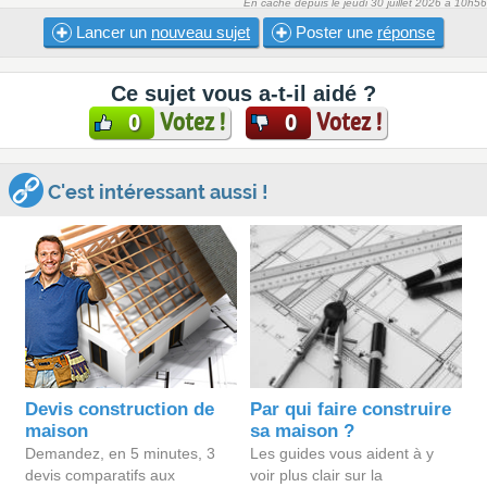
En cache depuis le jeudi 30 juillet 2026 à 10h56
Lancer un
nouveau sujet
Poster une
réponse
Ce sujet vous a-t-il aidé ?
Votez !
Votez !
0
0
C'est intéressant aussi !
Devis construction de
Par qui faire construire
maison
sa maison ?
Demandez, en 5 minutes, 3
Les guides vous aident à y
devis comparatifs aux
voir plus clair sur la