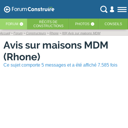
RÉCITS
DE
FORUM
PHOTOS
CONSEILS
‹
‹
CONSTRUCTIONS
Accueil
Forum
Constructeurs
Rhone
[69] Avis sur maisons MDM
Avis sur maisons MDM
(Rhone)
Ce sujet comporte 5 messages et a été affiché 7.585 fois