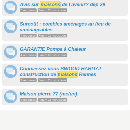
Avis sur
maisons
de l'avenir? dep 29
5 réponses
Forum Constructeurs
Surcoût : combles aménagés au lieu de
aménageables
4 réponses
Forum Constructeurs
GARANTIE Pompe à Chaleur
4 réponses
Forum Constructeurs
Connaissez vous BWOOD HABITAT :
construction de
maisons
Rennes
4 réponses
Forum Constructeurs
Maison pierre 77 (melun)
4 réponses
Forum Constructeurs