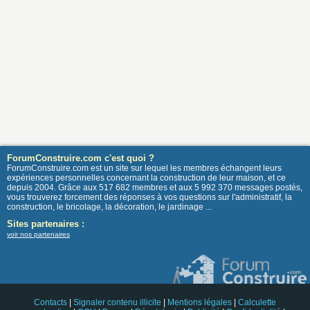
ForumConstruire.com c'est quoi ?
ForumConstruire.com est un site sur lequel les membres échangent leurs
expériences personnelles concernant la construction de leur maison, et ce
depuis 2004. Grâce aux 517 682 membres et aux 5 992 370 messages postés,
vous trouverez forcement des réponses à vos questions sur l'administratif, la
construction, le bricolage, la décoration, le jardinage ...
Sites partenaires :
voir nos partenaires
Contacts
|
Signaler contenu illicite
|
Mentions légales
|
Calculette