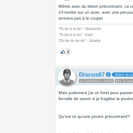
Même avec du béton précontraint, ca cr
s'il tombe sur un acier, avec une perceu
arrivera pas à le couper
"To do is to be" - Nietzsche
"To be is to do" - Kant
"Do be do be do" - Sinatra
2
Discus67
Auteur du su
Le 13/03/2013 à 15h45
Env. 10 me
Mais justement j'ai un foret pour passer
ferraille de savoir si je fragilise la poutre
Qu'est ce qu'une poutre précontraint?