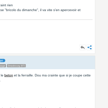
aint rien
se "bricolo du dimanche", il va vite s'en apercevoir et
jet
ssage
Strasbourg (67)
 le
beton
et la ferraille. Dou ma crainte que si je coupe cette
.