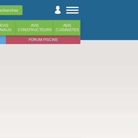
EVIS
AVIS
AVIS
AVAUX
CONSTRUCTEURS
CUISINISTES
FORUM PISCINE