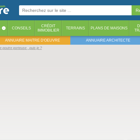
CRÉDIT
D
S
CONSEILS
TERRAINS
PLANS DE MAISONS
‹
IMMOBILIER
TR
ANNUAIRE MAITRE D'OEUVRE
ANNUAIRE ARCHITECTE
 poutre porteuse , puis je ?