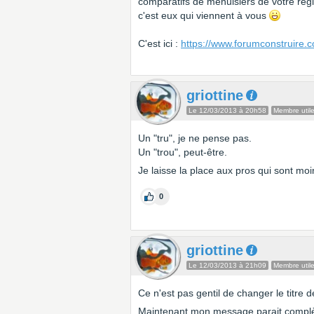
comparatifs de menuisiers de votre rég
c'est eux qui viennent à vous
C'est ici :
https://www.forumconstruire.c
griottine
Le 12/03/2013 à 20h58
Membre util
Un "tru", je ne pense pas.
Un "trou", peut-être.
Je laisse la place aux pros qui sont mo
0
griottine
Le 12/03/2013 à 21h09
Membre util
Ce n'est pas gentil de changer le titre
Maintenant mon message parait compl