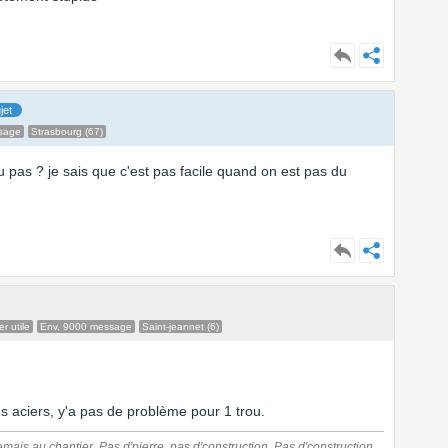
jet
sage
Strasbourg (67)
u pas ? je sais que c'est pas facile quand on est pas du
r utile
Env. 9000 message
Saint-jeannet (6)
s aciers, y'a pas de problème pour 1 trou.
amais au chantier. Pas d'pierre, pas d'construction. Pas d'construction,