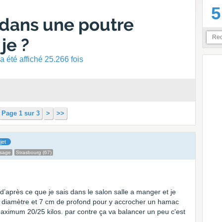
5
 dans une poutre
je ?
 été affiché 25.266 fois
Page 1 sur 3
>
>>
jet
ssage
Strasbourg (67)
d’après ce que je sais dans le salon salle a manger et je
e diamètre et 7 cm de profond pour y accrocher un hamac
 maximum 20/25 kilos. par contre ça va balancer un peu c'est