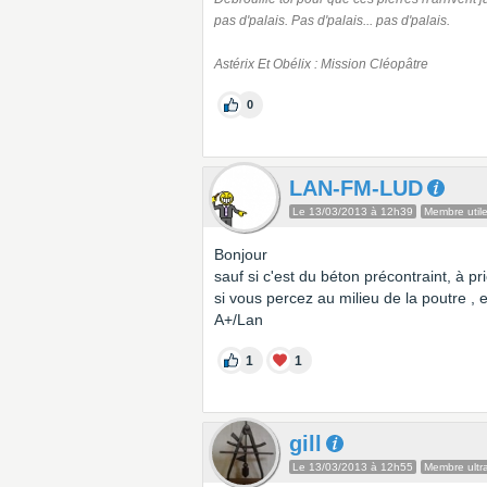
pas d'palais. Pas d'palais... pas d'palais.
Astérix Et Obélix : Mission Cléopâtre
0
LAN-FM-LUD
Le 13/03/2013 à 12h39
Membre util
Bonjour
sauf si c'est du béton précontraint, à pr
si vous percez au milieu de la poutre , 
A+/Lan
1
1
gill
Le 13/03/2013 à 12h55
Membre ultra