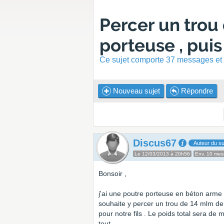
Percer un trou
porteuse , puis 
Ce sujet comporte 37 messages et a
Nouveau sujet
Répondre
Discus67
Auteur du su
Le 12/03/2013 à 20h56
Env. 10 me
Bonsoir ,
j'ai une poutre porteuse en béton arme 
souhaite y percer un trou de 14 mlm d
pour notre fils . Le poids total sera de
tout.