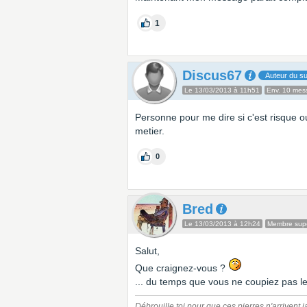
1
Discus67
Auteur du su
Le 13/03/2013 à 11h51
Env. 10 mes
Personne pour me dire si c'est risque o
metier.
0
Bred
Le 13/03/2013 à 12h24
Membre supe
Salut,
Que craignez-vous ?
... du temps que vous ne coupiez pas le
Débrouille toi pour que ces pierres n'arrivent j