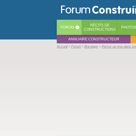
RÉCITS
DE
FORUM
PHOTO
‹
CONSTRUCTIONS
ANNUAIRE CONSTRUCTEUR
Accueil
Forum
Bricolage
Percer un trou dans une