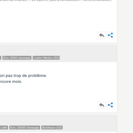
e
Env. 2000 message
Ludon Medoc (33)
iori pas trop de problème.
encore mois.
 utile
Env. 10000 message
Bordeaux (33)