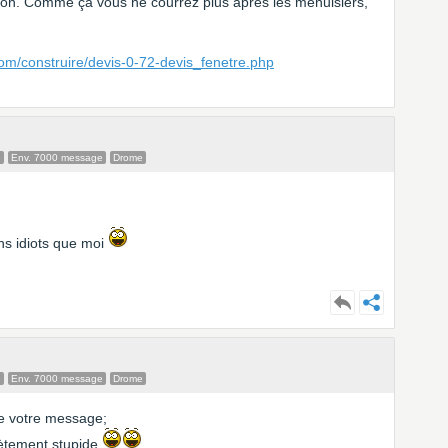
ion. Comme ça vous ne courrez plus après les menuisiers,
om/construire/devis-0-72-devis_fenetre.php
e
Env. 7000 message
Drome
ins idiots que moi
e
Env. 7000 message
Drome
 de votre message;
ètement stupide