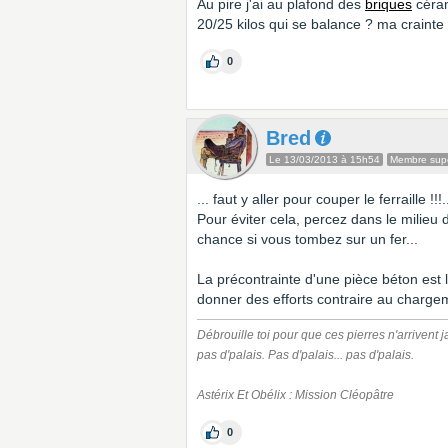
Au pire j'ai au plafond des
briques
céram
20/25 kilos qui se balance ? ma crainte es
0
Bred
Le 13/03/2013 à 15h54
Membre supe
... faut y aller pour couper le ferraille !!
Pour éviter cela, percez dans le milieu
chance si vous tombez sur un fer...
La précontrainte d'une pièce béton est l
donner des efforts contraire au charge
Débrouille toi pour que ces pierres n'arrivent j
pas d'palais. Pas d'palais... pas d'palais.
Astérix Et Obélix : Mission Cléopâtre
0