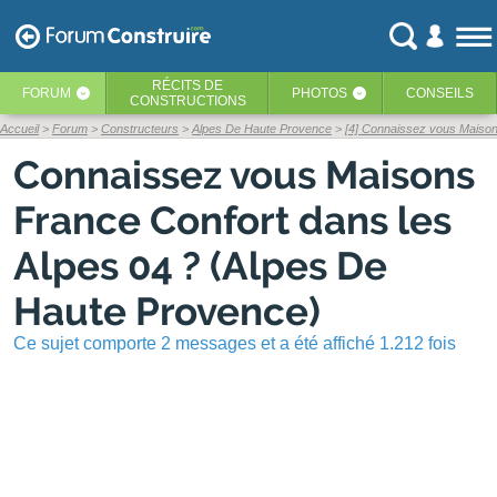
RÉCITS
DE
FORUM
PHOTOS
CONSEILS
‹
‹
CONSTRUCTIONS
Accueil
Forum
Constructeurs
Alpes De Haute Provence
[4] Connaissez vous Maison
Connaissez vous Maisons
France Confort dans les
Alpes 04 ? (Alpes De
Haute Provence)
Ce sujet comporte 2 messages et a été affiché 1.212 fois