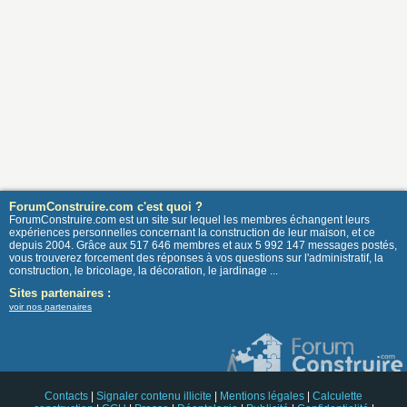
ForumConstruire.com c'est quoi ?
ForumConstruire.com est un site sur lequel les membres échangent leurs
expériences personnelles concernant la construction de leur maison, et ce
depuis 2004. Grâce aux 517 646 membres et aux 5 992 147 messages postés,
vous trouverez forcement des réponses à vos questions sur l'administratif, la
construction, le bricolage, la décoration, le jardinage ...
Sites partenaires :
voir nos partenaires
Contacts
|
Signaler contenu illicite
|
Mentions légales
|
Calculette