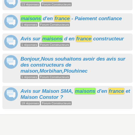
13 réponses
Forum Constructeurs
maisons
d'en
france
- Paiement confiance
1 réponses
Forum Constructeurs
Avis sur
maisons
d en
france
constructeur
1 réponses
Forum Constructeurs
Bonjour,Nous souhaitons avoir des avis sur
des constructeurs de
maison,Morbihan,Plouhinec
1 réponses
Forum Constructeurs
Avis sur Maison SMA,
maisons
d'en
france
et
Maison Constor ?
19 réponses
Forum Constructeurs