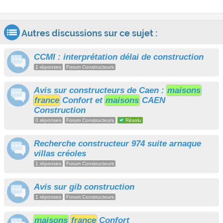
Autres discussions sur ce sujet :
CCMI : interprétation délai de construction
1 réponses
Forum Constructeurs
Avis sur constructeurs de Caen :
maisons
france
Confort et
maisons
CAEN
Construction
0 réponses
Forum Constructeurs
Résolu
Recherche constructeur 974 suite arnaque
villas créoles
1 réponses
Forum Constructeurs
Avis sur gib construction
1 réponses
Forum Constructeurs
maisons
france
Confort