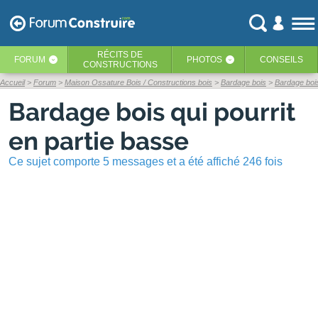
RÉCITS
DE
FORUM
PHOTOS
CONSEILS
‹
‹
CONSTRUCTIONS
Accueil
Forum
Maison Ossature Bois / Constructions bois
Bardage bois
Bardage bois
Bardage bois qui pourrit
en partie basse
Ce sujet comporte 5 messages et a été affiché 246 fois