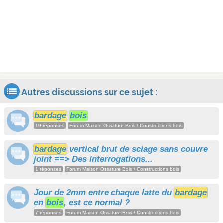
Autres discussions sur ce sujet :
bardage
bois
19 réponses
Forum Maison Ossature Bois / Constructions bois
bardage
vertical brut de sciage sans couvre
joint ==> Des interrogations...
1 réponses
Forum Maison Ossature Bois / Constructions bois
Jour de 2mm entre chaque latte du
bardage
en
bois
, est ce normal ?
7 réponses
Forum Maison Ossature Bois / Constructions bois