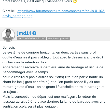
professionnels, c'est eux qui viennent à vous
C'est ici :
https://www.forumconstruire.com/construire/devis-0-102-
devis_bardage.php
jmd14
Le 03/09/2020 à 22h05
Membre super utile
Bonsoir,
Le système de cornière horizontal en deux parties sans profil
goutte d'eau n'est pas viable,surtout avec le dessus à angle droit
qui favorise la rétention d'eau .
Apparement il recouvre la dernière lame de bardage et risque de
l"endommager avec le temps .
pour le refaire(si pas d'autres solutions) il faut en partie haute un
chant incliné ( gros chanfrein ) et qu'en partie basse il y ait une
rainure goutte d'eau . en soignant l'étanchéité entre le bardage et
ce rajout .
Mais la conception de départ est une malfaçon . le retour de
tasseau aurait dû être placé derrière la lame de bardage avec une
ventilation ,cela serait plus logique .