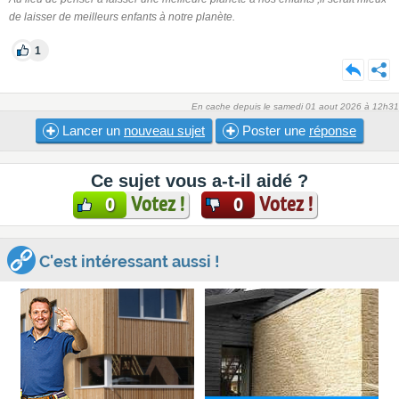
de laisser de meilleurs enfants à notre planète.
1
En cache depuis le samedi 01 aout 2026 à 12h31
Lancer un
nouveau sujet
Poster une
réponse
Ce sujet vous a-t-il aidé ?
Votez !
Votez !
0
0
C'est intéressant aussi !