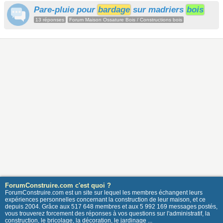
Pare-pluie pour
bardage
sur madriers
bois
13 réponses
Forum Maison Ossature Bois / Constructions bois
ForumConstruire.com c'est quoi ?
ForumConstruire.com est un site sur lequel les membres échangent leurs
expériences personnelles concernant la construction de leur maison, et ce
depuis 2004. Grâce aux 517 648 membres et aux 5 992 169 messages postés,
vous trouverez forcement des réponses à vos questions sur l'administratif, la
construction, le bricolage, la décoration, le jardinage ...