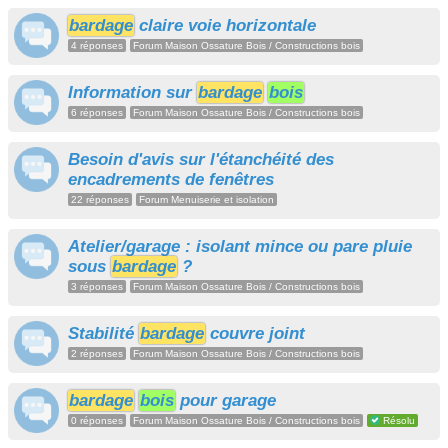
bardage
claire voie horizontale
4 réponses
Forum Maison Ossature Bois / Constructions bois
Information sur
bardage
bois
6 réponses
Forum Maison Ossature Bois / Constructions bois
Besoin d'avis sur l'étanchéité des
encadrements de fenêtres
22 réponses
Forum Menuiserie et isolation
Atelier/garage : isolant mince ou pare pluie
sous
bardage
?
3 réponses
Forum Maison Ossature Bois / Constructions bois
Stabilité
bardage
couvre joint
2 réponses
Forum Maison Ossature Bois / Constructions bois
bardage
bois
pour garage
0 réponses
Forum Maison Ossature Bois / Constructions bois
Résolu