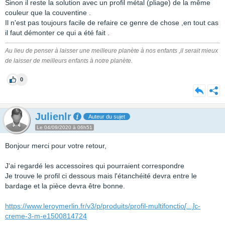
Sinon il reste la solution avec un profil métal (pliage) de la même
couleur que la couventine .
Il n'est pas toujours facile de refaire ce genre de chose ,en tout cas
il faut démonter ce qui a été fait .
Au lieu de penser à laisser une meilleure planète à nos enfants ,il serait mieux
de laisser de meilleurs enfants à notre planète.
0
Julienlr
Auteur du sujet
Le 04/09/2020 à 06h51
Bonjour merci pour votre retour,
J'ai regardé les accessoires qui pourraient correspondre
Je trouve le profil ci dessous mais l'étanchéité devra entre le
bardage et la pièce devra être bonne.
https://www.leroymerlin.fr/v3/p/produits/profil-multifonctio
[...]
c-
creme-3-m-e1500814724