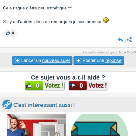
Cela risque d'être peu esthétique ^^
S'il y a d'autres idées ou remarques je suis preneur
0
En cache depuis aujourd'hui à 09h09
Lancer un
nouveau sujet
Poster une
réponse
Ce sujet vous a-t-il aidé ?
Votez !
Votez !
0
0
C'est intéressant aussi !