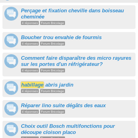
Perçage et fixation cheville dans boisseau
cheminée
4 réponses
Forum Bricolage
Boucher trou envahie de fourmis
4 réponses
Forum Bricolage
Comment faire disparaître des micro rayures
sur les portes d'un réfrigérateur?
4 réponses
Forum Bricolage
habillage
abris jardin
4 réponses
Forum Bricolage
Réparer lino suite dégâts des eaux
4 réponses
Forum Bricolage
Choix outil Bosch multifonctions pour
découpe cloison placo