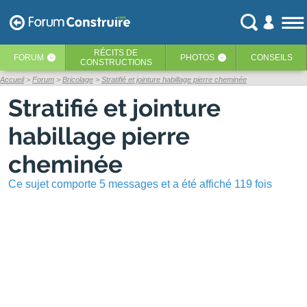
RÉCITS
DE
FORUM
PHOTOS
CONSEILS
‹
‹
CONSTRUCTIONS
Accueil
Forum
Bricolage
Stratifié et jointure habillage pierre cheminée
Stratifié et jointure
habillage pierre
cheminée
Ce sujet comporte 5 messages et a été affiché 119 fois