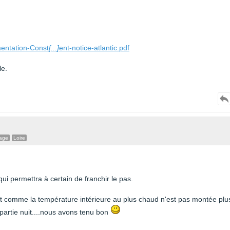
entation-Const
[...]
ent-notice-atlantic.pdf
le.
age
Loire
ui permettra à certain de franchir le pas.
lement comme la température intérieure au plus chaud n'est pas montée plu
partie nuit....nous avons tenu bon