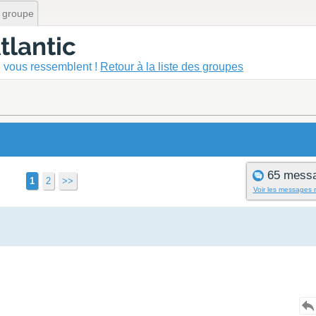
 groupe
tlantic
 vous ressemblent !
Retour à la liste des groupes
65 mess
1
2
>>
Voir les messages 