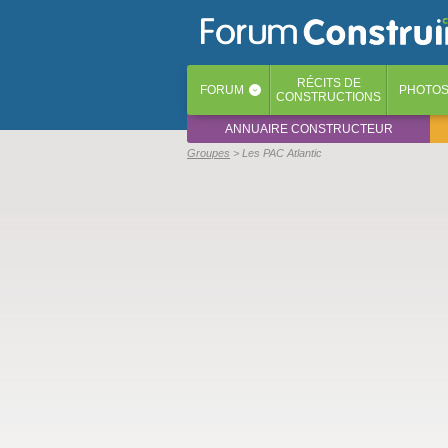
RÉCITS
DE
FORUM
PHOTO
‹
CONSTRUCTIONS
ANNUAIRE CONSTRUCTEUR
Groupes
> Les PAC Atlantic