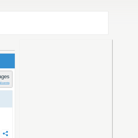
ages
récents