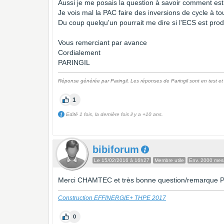
Aussi je me posais la question à savoir comment est
Je vois mal la PAC faire des inversions de cycle à tou
Du coup quelqu'un pourrait me dire si l'ECS est pro
Vous remerciant par avance
Cordialement
PARINGIL
Réponse générée par Paringil, Les réponses de Paringil sont en test et n
1
Edité 1 fois, la dernière fois il y a +10 ans.
bibiforum
Le 15/02/2016 à 16h27
Membre utile
Env. 2000 me
Merci CHAMTEC et très bonne question/remarque Pa
Construction EFFINERGIE+ THPE 2017
0