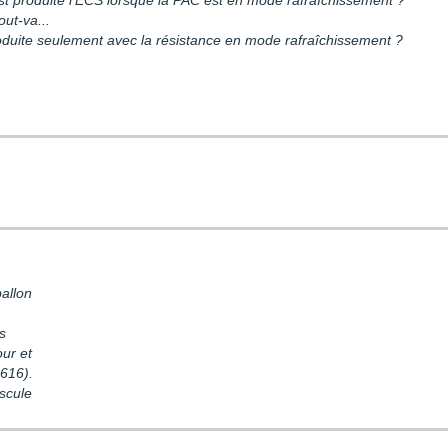
st produite l'ECS lorsque la PAC est en mode rafraîchissement ?
out-va...
roduite seulement avec la résistance en mode rafraîchissement ?
ballon
e
es
our et
 616).
ascule