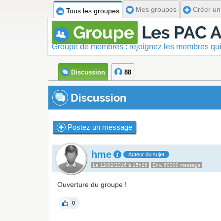
Mes groupes
Créer un
Tous les groupes
Groupe
Les PAC A
Groupe de membres : rejoignez les membres qui
Discussion
88
Discussion
Postez un message
hme
Auteur du sujet
Le 12/02/2016 à 15h26
Env. 60000 message
Ouverture du groupe !
0