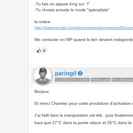
-Tu fais un appuie long sur "i"
-Tu choisis ensuite le mode "spécialiste"
la notice:
http://www.enrdd.com/documents/documents/Docum
Me contacter en MP quand le lien devient indisponib
4
paringil
Le 15/02/2016 à 12h57
Membre utile
Env. 400 mess
Bonjour,
Et merci Chamtec pour cette procédure d'activation q
J'ai failli faire la manipulation cet été...puis fina
haut que 27°C dans la partie séjour et 25°C dans la 