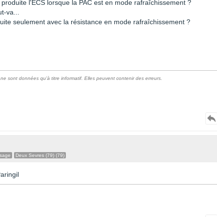
 produite l'ECS lorsque la PAC est en mode rafraîchissement ?
t-va...
duite seulement avec la résistance en mode rafraîchissement ?
e sont données qu'à titre informatif. Elles peuvent contenir des erreurs.
ssage
Deux Sevres (79) (79)
ringil