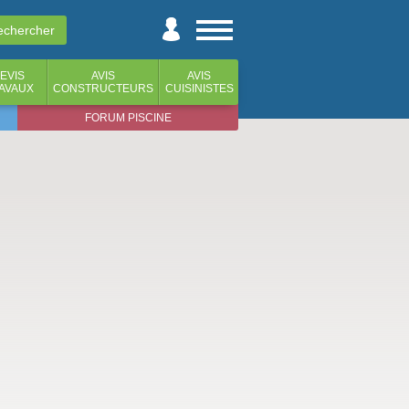
EVIS
AVIS
AVIS
AVAUX
CONSTRUCTEURS
CUISINISTES
FORUM PISCINE