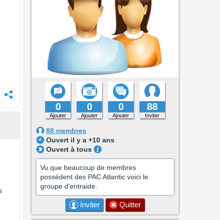
0
0
0
88
Ajouter
Ajouter
Ajouter
Inviter
88 membres
Ouvert il y a +10 ans
Ouvert à tous
Vu que beaucoup de membres
possèdent des PAC Atlantic voici le
groupe d'entraide.
s
Inviter
Quitter