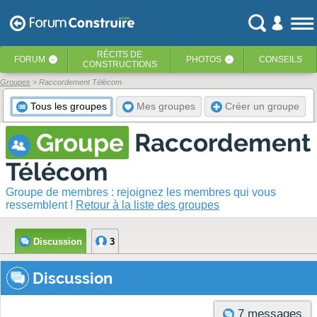
RÉCITS
DE
FORUM
PHOTOS
CONSEILS
‹
‹
CONSTRUCTIONS
Groupes
> Raccordement Télécom
Tous les groupes
Mes groupes
Créer un groupe
Groupe
Raccordement
Télécom
Groupe de membres : rejoignez les membres qui vous
ressemblent !
Retour à la liste des groupes
Discussion
3
Discussion
7 messages