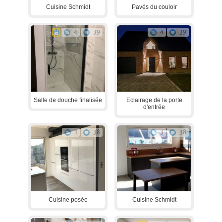
Cuisine Schmidt
Pavés du couloir
4
39
4
39
Salle de douche finalisée
Eclairage de la porte
d'entrée
1
38
3
38
Cuisine posée
Cuisine Schmidt