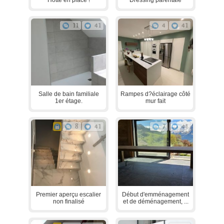
Hotte en place !
Dressing parentale
11
41
4
41
Salle de bain familiale
Rampes d?éclairage côté
1er étage.
mur fait
8
41
7
41
Premier aperçu escalier
Début d'emménagement
non finalisé
et de déménagement, ...