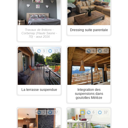
Travaux de finitions -
Dressing suite parentale
Corbenay (Haute Saone -
70) - aout 2016
3
37
4
37
La terrasse suspendue
Integration des
suspensions dans
goulottes Mélèze
3
37
6
37