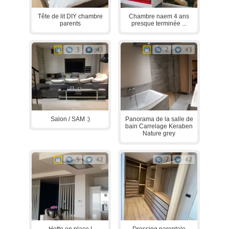
Tête de lit DIY chambre
Chambre naem 4 ans
parents
presque terminée ...
3
43
2
43
Salon / SAM :)
Panorama de la salle de
bain Carrelage Keraben
Nature grey
5
42
7
42