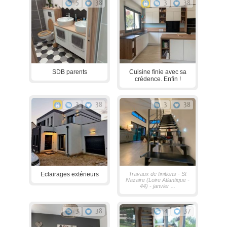
5
38
3
38
SDB parents
Cuisine finie avec sa
crédence. Enfin !
3
38
3
38
Eclairages extérieurs
Travaux de finitions - St
Nazaire (Loire Atlantique -
44) - janvier ...
3
38
4
37