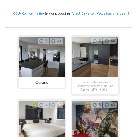
CGU
-
Confidentialité
- Service proposé par
ViteUnDevis.com
-
Vous êtes un artisan ?
3
44
5
44
Cuisine
Travaux de finitions -
Montenescourt (Pas De
Calais - 62) - juillet ...
4
43
5
43