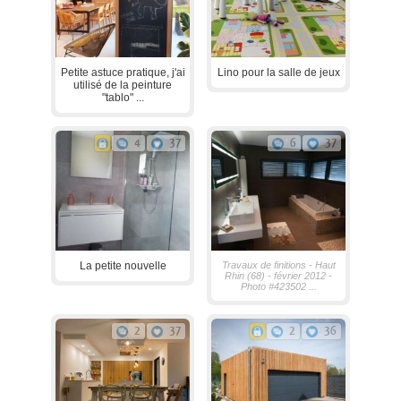
Petite astuce pratique, j'ai
Lino pour la salle de jeux
utilisé de la peinture
"tablo" ...
4
37
6
37
La petite nouvelle
Travaux de finitions - Haut
Rhin (68) - février 2012 -
Photo #423502 ...
2
37
2
36