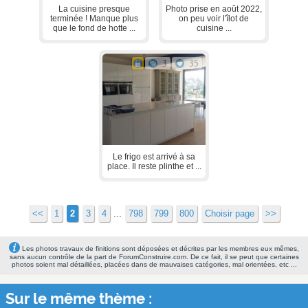
La cuisine presque
Photo prise en août 2022,
terminée ! Manque plus
on peu voir l'îlot de
que le fond de hotte ...
cuisine ...
3
35
Le frigo est arrivé à sa
place. Il reste plinthe et ...
...
<<
1
2
3
4
798
799
800
Choisir page
>>
Les photos travaux de finitions sont déposées et décrites par les membres eux mêmes,
sans aucun contrôle de la part de ForumConstruire.com. De ce fait, il se peut que certaines
photos soient mal détaillées, placées dans de mauvaises catégories, mal orientées, etc ...
Sur le même thème :