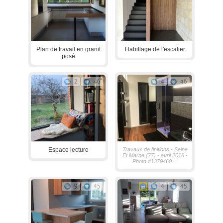
Plan de travail en granit
Habillage de l'escalier
posé
2
46
4
46
Espace lecture
Travaux de finitions - Seine
Et Marne (77) - avril 2016 -
Photo #1379460 ...
9
45
4
45