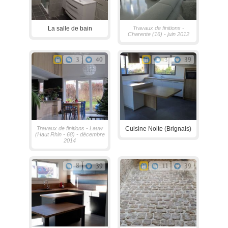
La salle de bain
Travaux de finitions -
Charente (16) - juin 2012
3
40
3
39
Travaux de finitions - Lauw
Cuisine Nolte (Brignais)
(Haut Rhin - 68) - décembre
2014
8
39
11
39