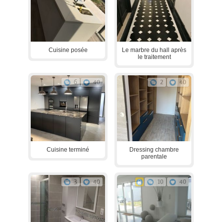
Cuisine posée
Le marbre du hall après
le traitement
6
40
2
40
Cuisine terminé
Dressing chambre
parentale
3
40
10
40