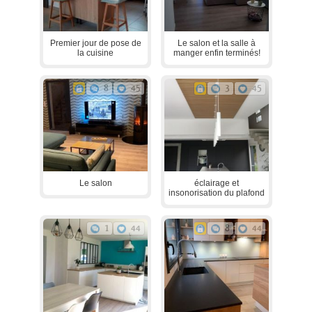
Premier jour de pose de
Le salon et la salle à
la cuisine
manger enfin terminés!
8
45
3
45
Le salon
éclairage et
insonorisation du plafond
1
44
8
44