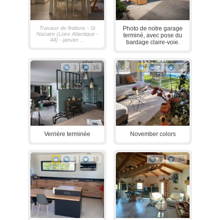
Travaux de finitions - St
Photo de notre garage
Nazaire (Loire Atlantique -
terminé, avec pose du
44) - janvier ...
bardage claire-voie.
3
36
2
36
Verrière terminée
November colors
3
36
1
36