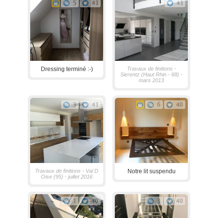
5
41
41
Dressing terminé :-)
Travaux de finitions -
Sierentz (Haut Rhin - 68) -
mars 2013
3
41
6
40
Travaux de finitions - Val D
Notre lit suspendu
Oise (95) - juillet 2016
1
40
3
40