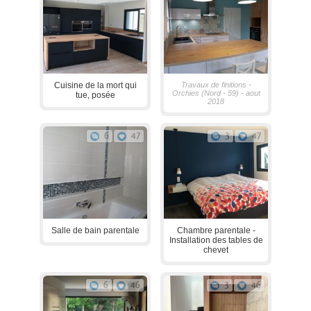
Cuisine de la mort qui
Travaux de finitions -
Orchies (Nord - 59) - aout
tue, posée
2018
6
47
3
47
Salle de bain parentale
Chambre parentale -
Installation des tables de
chevet
6
46
3
46