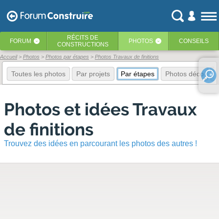
RÉCITS
DE
FORUM
PHOTOS
CONSEILS
‹
‹
CONSTRUCTIONS
Accueil
Photos
Photos par étapes
Photos Travaux de finitions
Toutes les photos
Par projets
Par étapes
Photos déco
E
Photos et idées Travaux
de finitions
Trouvez des idées en parcourant les photos des autres !