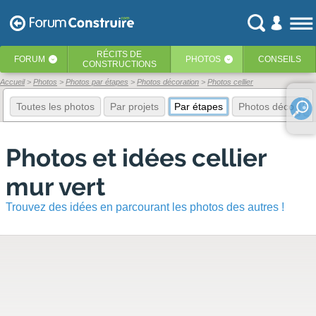
RÉCITS
DE
FORUM
PHOTOS
CONSEILS
‹
‹
CONSTRUCTIONS
Accueil
Photos
Photos par étapes
Photos décoration
Photos cellier
Toutes les photos
Par projets
Par étapes
Photos déco
E
Photos et idées cellier
mur vert
Trouvez des idées en parcourant les photos des autres !