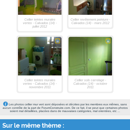
Cellier teintes murales
Cellier revêtement peinture -
vertes - Calvados (14) -
Calvados (14) - mars 2012
juillet 2012
Cellier teintes murales
Cellier sols carrelage -
vertes - Calvados (14) -
Calvados (14) - octobre
novembre 2011
2011
Les photos cellier mur vert sont déposées et décrites par les membres eux mêmes, sans
aucun contrôle de la part de ForumConstruire.com. De ce fait, il se peut que certaines photos
soient mal détaillées, placées dans de mauvaises catégories, mal orientées, etc ...
Sur le même thème :