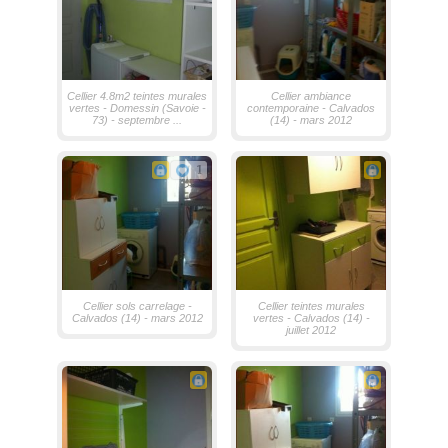
Cellier 4.8m2 teintes murales
Cellier ambiance
vertes - Domessin (Savoie -
contemporaine - Calvados
73) - septembre ...
(14) - mars 2012
1
Cellier sols carrelage -
Cellier teintes murales
Calvados (14) - mars 2012
vertes - Calvados (14) -
juillet 2012