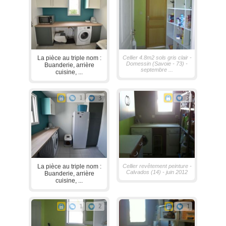
La pièce au triple nom :
Cellier 4.8m2 sols gris clair -
Domessin (Savoie - 73) -
Buanderie, arrière
septembre ...
cuisine, ...
1
3
3
La pièce au triple nom :
Cellier revêtement peinture -
Calvados (14) - juin 2012
Buanderie, arrière
cuisine, ...
1
2
1