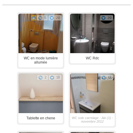
6
20
20
WC en mode lumière
WC Rdc
allumée
2
18
18
Tablette en chene
WC sols carrelage - Ain (1) -
novembre 2012