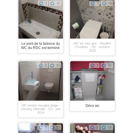
1
17
1
17
Le joint de la faïence du
WC wc mur gris - Houilles
(Yvelines - 78) - octobre
WC du RDC est terminé.
2016
3
16
1
15
WC teintes murales beige -
Déco wc
Denting (Moselle - 57) - juin
2014
1
13
3
13