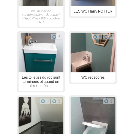
WC ambiance
LES WC Harry POTTER
contemporaine - Bruebach
(Haut Rhin - 68) - octobre
2014
5
1
5
Les toilettes du rdc sont
WC redécorés
terminées et quand on
aime la déco ...
1
5
5