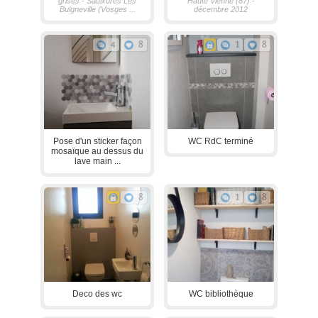
grises - Saulxures Les
Haute Vienne (87) -
Bulgneville (Vosges ...
décembre 2012
4
8
1
8
Pose d'un sticker façon
WC RdC terminé
mosaïque au dessus du
lave main ...
8
1
8
Deco des wc
WC bibliothèque