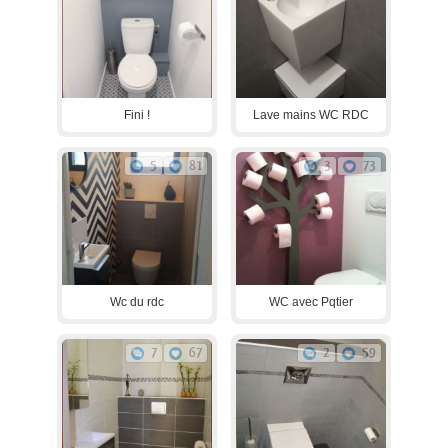
Fini !
Lave mains WC RDC
5
81
3
73
Wc du rdc
WC avec Pqtier
7
67
2
59