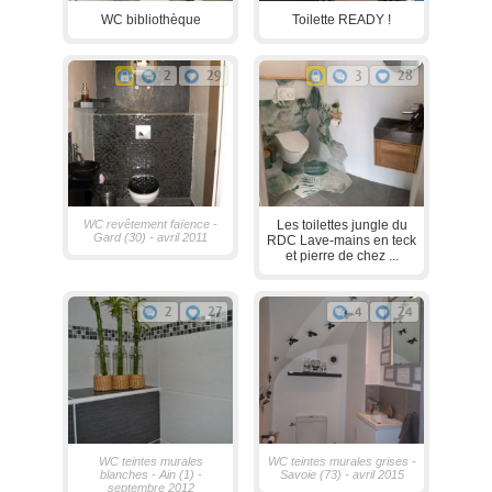
WC bibliothèque
Toilette READY !
2
29
3
28
WC revêtement faïence -
Les toilettes jungle du
Gard (30) - avril 2011
RDC Lave-mains en teck
et pierre de chez ...
2
27
4
24
WC teintes murales
WC teintes murales grises -
blanches - Ain (1) -
Savoie (73) - avril 2015
septembre 2012