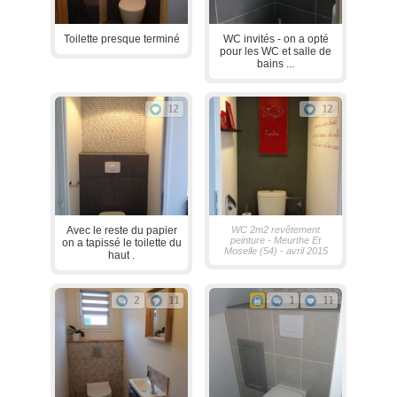
Toilette presque terminé
WC invités - on a opté
pour les WC et salle de
bains ...
12
12
Avec le reste du papier
WC 2m2 revêtement
peinture - Meurthe Et
on a tapissé le toilette du
Moselle (54) - avril 2015
haut .
2
11
1
11