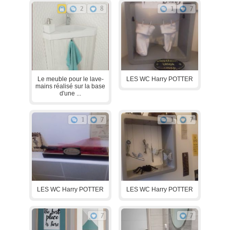
2
8
1
7
Le meuble pour le lave-
LES WC Harry POTTER
mains réalisé sur la base
d'une ...
1
7
1
7
LES WC Harry POTTER
LES WC Harry POTTER
7
7