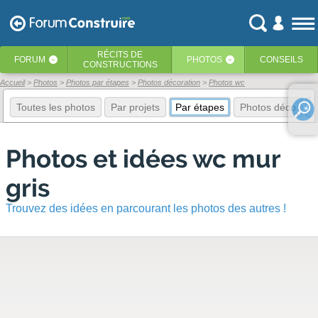
RÉCITS
DE
FORUM
PHOTOS
CONSEILS
‹
‹
CONSTRUCTIONS
Accueil
Photos
Photos par étapes
Photos décoration
Photos wc
Toutes les photos
Par projets
Par étapes
Photos déco
E
Photos et idées wc mur
gris
Trouvez des idées en parcourant les photos des autres !