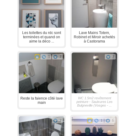
Les toilettes du rdc sont
Lave Mains Totem,
terminées et quand on
Robinet et Miroir achetés
aime la déco ...
à Castorama
1
7
7
Reste la faience côté lave
WC 1.5m2 revêtement
peinture - Saulxures Les
main
Bulgneville (Vosges - ...
7
1
6