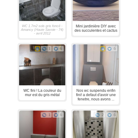
WC 1.7m2 sols gris foncé -
Mini jardinière DIY avec
Amancy (Haute Savoie - 74)
des succulentes et cactus
- avril 2012
1
6
6
WC fini ! La couleur du
Nos wc suspendu enfin
mur est du gris métal
fini! a defaut d'avoir une
fenetre, nous avons ...
1
6
2
6