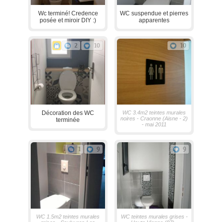
Wc terminé! Credence
WC suspendue et pierres
posée et miroir DIY :)
apparentes
2
10
10
Décoration des WC
WC 3.4m2 teintes murales
noires - Craonne (Aisne - 2)
terminée
- mai 2011
1
9
9
WC 1.5m2 teintes murales
WC teintes murales grises -