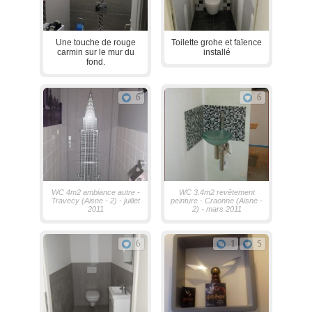
Une touche de rouge
Toilette grohe et faïence
carmin sur le mur du
installé
fond.
6
6
WC 4m2 ambiance autre -
WC 3.4m2 revêtement
Travecy (Aisne - 2) - juillet
peinture - Craonne (Aisne -
2011
2) - mars 2011
6
1
5