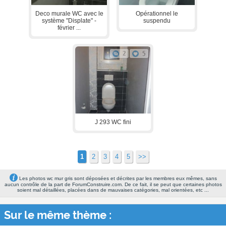
Deco murale WC avec le
Opérationnel le
système "Displate" -
suspendu
février ...
2
5
J 293 WC fini
1
2
3
4
5
>>
Les photos wc mur gris sont déposées et décrites par les membres eux mêmes, sans
aucun contrôle de la part de ForumConstruire.com. De ce fait, il se peut que certaines photos
soient mal détaillées, placées dans de mauvaises catégories, mal orientées, etc ...
Sur le même thème :