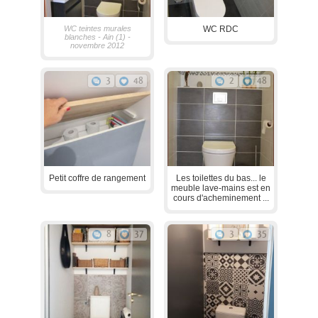
WC teintes murales
WC RDC
blanches - Ain (1) -
novembre 2012
3
48
2
48
Petit coffre de rangement
Les toilettes du bas... le
meuble lave-mains est en
cours d'acheminement ...
8
37
3
35