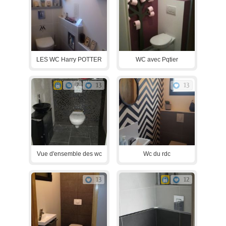
LES WC Harry POTTER
WC avec Pqtier
2
13
13
Vue d'ensemble des wc
Wc du rdc
13
12