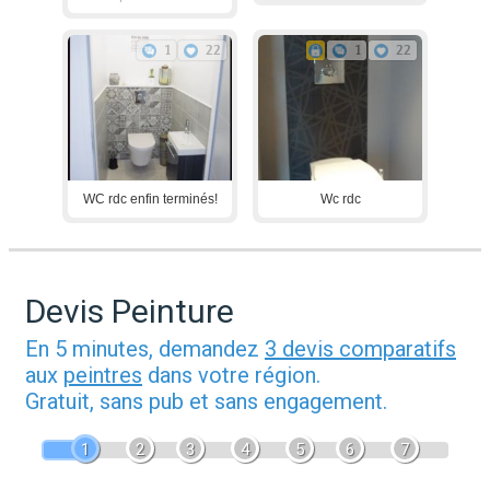
1
22
1
22
WC rdc enfin terminés!
Wc rdc
Devis Peinture
En 5 minutes, demandez
3 devis comparatifs
aux
peintres
dans votre région.
Gratuit, sans pub et sans engagement.
1
2
3
4
5
6
7