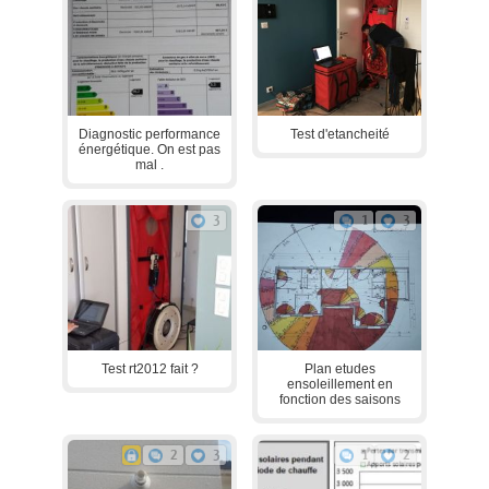
Diagnostic performance
Test d'etancheité
énergétique. On est pas
mal .
3
1
3
Test rt2012 fait ?
Plan etudes
ensoleillement en
fonction des saisons
2
3
1
2