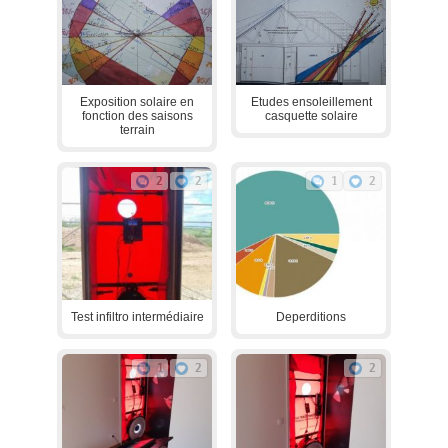
Exposition solaire en
Etudes ensoleillement
fonction des saisons
casquette solaire
terrain
2
2
1
2
Test infiltro intermédiaire
Deperditions
1
2
2