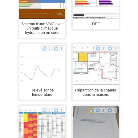
Schéma d'une VMC avec
DPE
un puits climatique
hydraulique en série
1
1
1
1
Relevé sonde
Répartition de la chaleur
température
dans la maison.
1
1
3
1