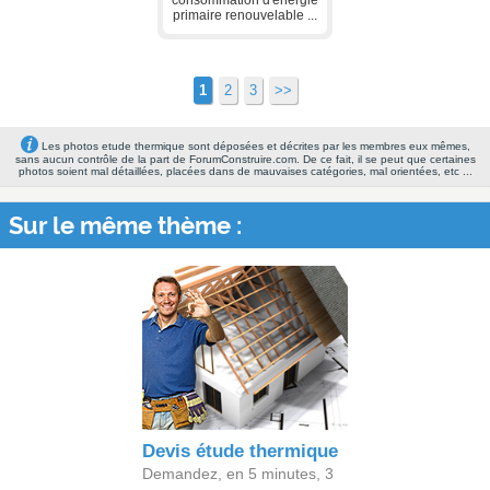
consommation d'énergie
primaire renouvelable ...
1
2
3
>>
Les photos etude thermique sont déposées et décrites par les membres eux mêmes,
sans aucun contrôle de la part de ForumConstruire.com. De ce fait, il se peut que certaines
photos soient mal détaillées, placées dans de mauvaises catégories, mal orientées, etc ...
Sur le même thème :
Devis étude thermique
Demandez, en 5 minutes, 3