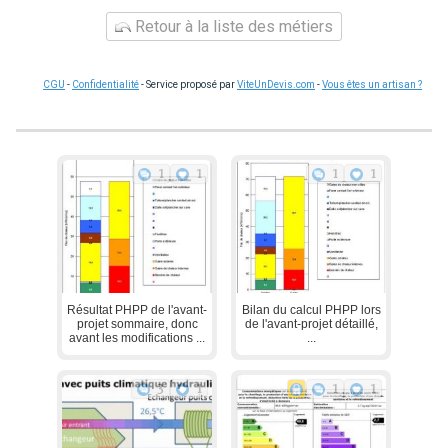
Retour à la liste des métiers
CGU
-
Confidentialité
- Service proposé par
ViteUnDevis.com
-
Vous êtes un artisan ?
1
1
1
1
Résultat PHPP de l'avant-
Bilan du calcul PHPP lors
projet sommaire, donc
de l'avant-projet détaillé,
avant les modifications ...
...
3
1
1
1