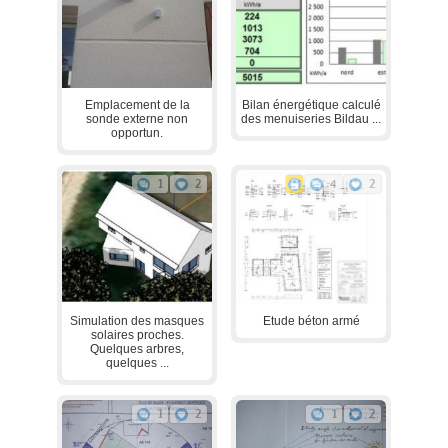
Emplacement de la
Bilan énergétique calculé
sonde externe non
des menuiseries Bildau ...
opportun.
1
2
4
2
Simulation des masques
Etude béton armé
solaires proches.
Quelques arbres,
quelques ...
1
2
1
2