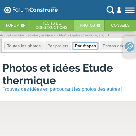
RÉCITS
DE
FORUM
PHOTOS
CONSEILS
‹
‹
CONSTRUCTIONS
Accueil
Photos
Photos par étapes
Photos Etudes (thermique, sol, ...)
Toutes les photos
Par projets
Par étapes
Photos déco
E
Photos et idées Etude
thermique
Trouvez des idées en parcourant les photos des autres !