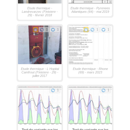
Etude thermique -
Etude thermique - Pyrenees
Landrevarzec (Finistere -
Atlantiques (64) - mai 2019
29) - février 2018
1
1
1
1
Etude thermique - L Hopital
Etude thermique - Rhone
Camfrout (Finistere - 29) -
(69) - mars 2023
juillet 2017
1
1
Test de variante sur les
Test de variante sur les