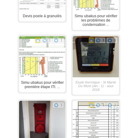
Devis poele à granulés
Simu ubakus pour vérifier
les problèmes de
condensation ...
1
1
1
1
Simu ubakus pour vérifier
Etude thermique - St Martin
Du Mont (Ain - 1) - aout
première étape ITI. ...
2018
1
1
1