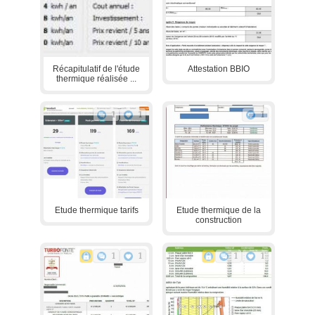
Récapitulatif de l'étude
Attestation BBIO
thermique réalisée ...
1
1
1
Etude thermique tarifs
Etude thermique de la
construction
1
1
1
1