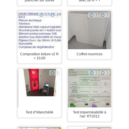
plancher sur solive
avec un R > 7
2
1
3
1
Composition toiture v2 R
Coffret nourrices
= 10,60
1
1
1
Test d?étanchéité
Test imperméabilité à
l'air: RT2012