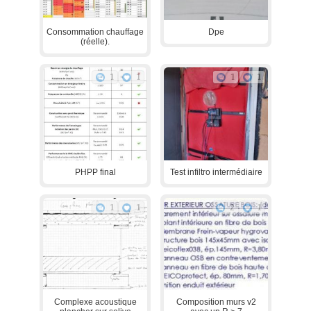
Consommation chauffage
Dpe
(réelle).
1
1
1
1
PHPP final
Test infiltro intermédiaire
1
1
2
1
Complexe acoustique
Composition murs v2