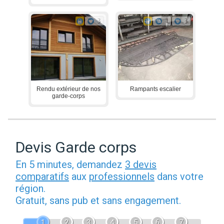
3
1
3
Rendu extérieur de nos
Rampants escalier
garde-corps
Devis Garde corps
En 5 minutes, demandez
3 devis
comparatifs
aux
professionnels
dans votre
région.
Gratuit, sans pub et sans engagement.
1
2
3
4
5
6
7