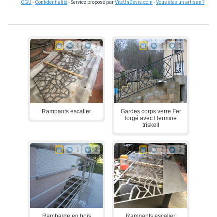
CGU
-
Confidentialité
- Service proposé par
ViteUnDevis.com
-
Vous êtes un artisan ?
1
3
1
3
Rampants escalier
Gardes corps verre Fer
forgé avec Hermine
triskell
1
2
1
2
Rambarde en bois
Rampants escalier