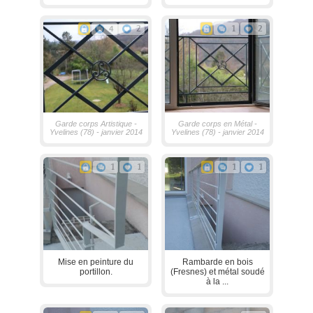
4
2
1
2
Garde corps Artistique -
Garde corps en Métal -
Yvelines (78) - janvier 2014
Yvelines (78) - janvier 2014
1
1
1
1
Mise en peinture du
Rambarde en bois
portillon.
(Fresnes) et métal soudé
à la ...