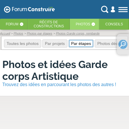
RÉCITS
DE
FORUM
PHOTOS
CONSEILS
‹
‹
CONSTRUCTIONS
Accueil
Photos
Photos par étapes
Photos Garde corps, rembarde
Toutes les photos
Par projets
Par étapes
Photos déco
E
Photos et idées Garde
corps Artistique
Trouvez des idées en parcourant les photos des autres !