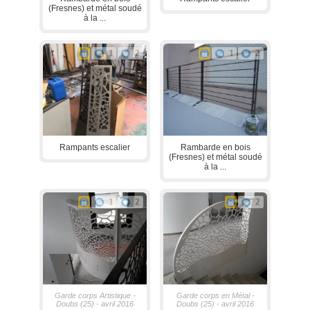
(Fresnes) et métal soudé
à la ...
1
2
1
2
Rampants escalier
Rambarde en bois
(Fresnes) et métal soudé
à la ...
1
2
2
Garde corps Artistique -
Garde corps en Métal -
Doubs (25) - avril 2016
Doubs (25) - avril 2016