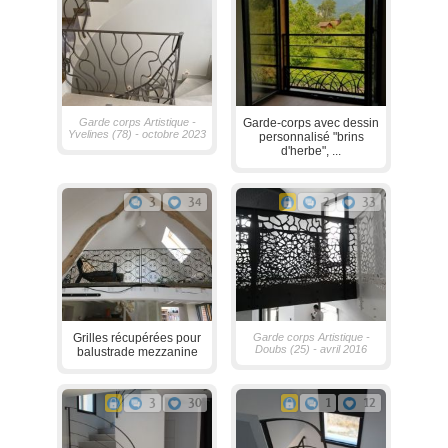
Garde corps Artistique -
Garde-corps avec dessin
Yvelines (78) - octobre 2023
personnalisé "brins
d'herbe", ...
3
34
2
33
Grilles récupérées pour
Garde corps Artistique -
Doubs (25) - avril 2016
balustrade mezzanine
3
30
1
12