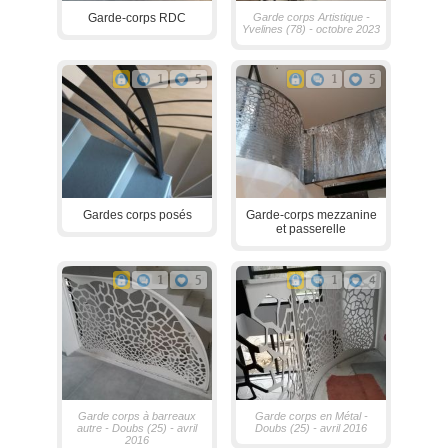
Garde-corps RDC
Garde corps Artistique -
Yvelines (78) - octobre 2023
1
5
1
5
Gardes corps posés
Garde-corps mezzanine
et passerelle
1
5
1
4
Garde corps à barreaux
Garde corps en Métal -
autre - Doubs (25) - avril
Doubs (25) - avril 2016
2016