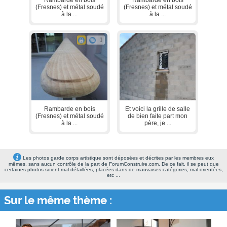
(Fresnes) et métal soudé
(Fresnes) et métal soudé
à la ...
à la ...
1
Rambarde en bois
Et voici la grille de salle
(Fresnes) et métal soudé
de bien faite part mon
à la ...
père, je ...
Les photos garde corps artistique sont déposées et décrites par les membres eux
mêmes, sans aucun contrôle de la part de ForumConstruire.com. De ce fait, il se peut que
certaines photos soient mal détaillées, placées dans de mauvaises catégories, mal orientées,
etc ...
Sur le même thème :