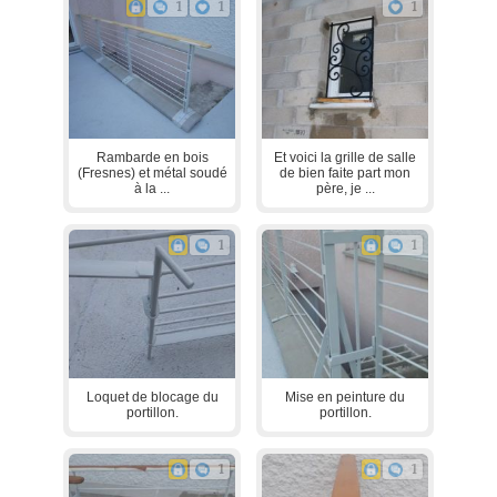
1
1
1
Rambarde en bois
Et voici la grille de salle
(Fresnes) et métal soudé
de bien faite part mon
à la ...
père, je ...
1
1
Loquet de blocage du
Mise en peinture du
portillon.
portillon.
1
1