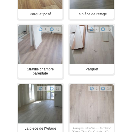
Parquet posé
La pièce de l'étage
1
13
2
13
Stratifié chambre
Parquet
parentale
1
13
1
13
La pièce de l?étage
Parquet stratifié - Hardelot
Plage (Pas De Calais - 62) -