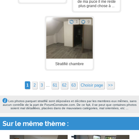
de ma puce il me reste
plus grand chose à ...
1
9
Stratifié chambre
...
1
2
3
61
62
63
Choisir page
>>
Les photos parquet stratifié sont déposées et décrites par les membres eux mêmes, sans
aucun contrôle de la part de ForumConstruire.com. De ce fait, il se peut que certaines photos
soient mal détaillées, placées dans de mauvaises catégories, mal orientées, etc ...
Sur le même thème :