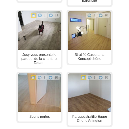
parentale
1
11
2
10
Jucy vous présente le
Stratifié Castorama
parquet de la chambre.
Koncept chêne
Tadam.
1
10
1
10
Seuils portes
Parquet stratifié Egger
Chêne Arlington