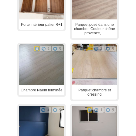
Porte intérieur palier R+1
Parquet posé dans une
chambre. Couleur chêne
provence, ...
1
9
2
9
Chambre Naem terminée
Parquet chambre et
dressing
4
9
1
9