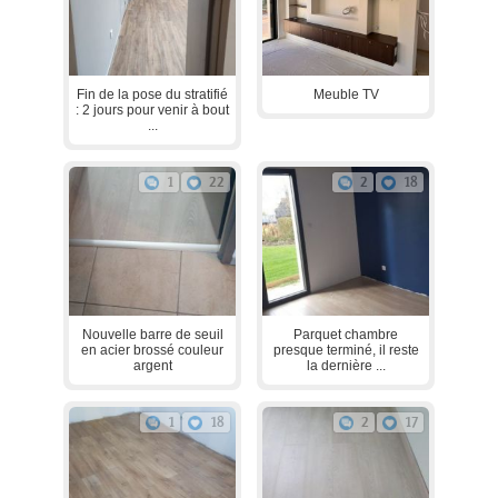
Fin de la pose du stratifié
Meuble TV
: 2 jours pour venir à bout
...
1
22
2
18
Nouvelle barre de seuil
Parquet chambre
en acier brossé couleur
presque terminé, il reste
argent
la dernière ...
1
18
2
17