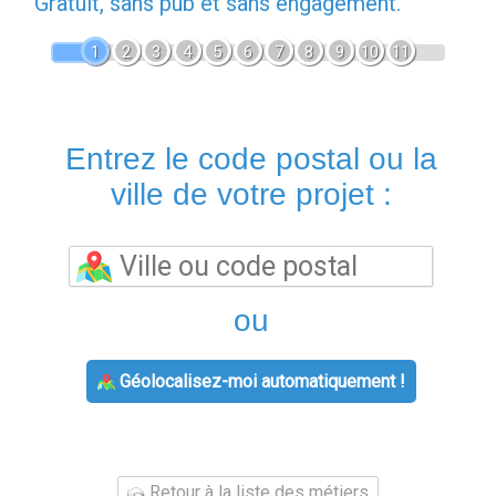
Gratuit, sans pub et sans engagement.
1
2
3
4
5
6
7
8
9
10
11
Entrez le code postal ou la
ville de votre projet :
ou
Géolocalisez-moi automatiquement !
Retour à la liste des métiers