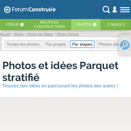
RÉCITS
DE
FORUM
PHOTOS
CONSEILS
‹
‹
CONSTRUCTIONS
Accueil
Photos
Photos par étapes
Photos Parquet
Toutes les photos
Par projets
Par étapes
Photos déco
E
Photos et idées Parquet
stratifié
Trouvez des idées en parcourant les photos des autres !