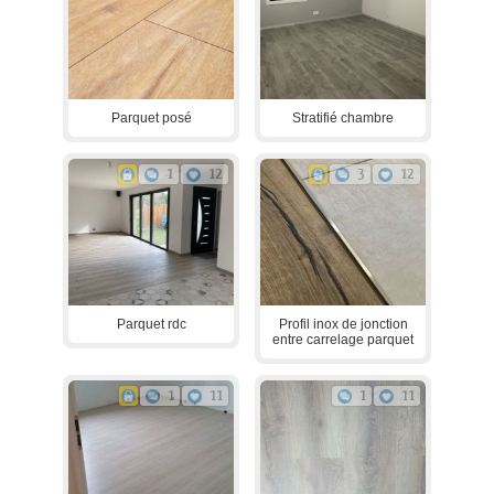
Parquet posé
Stratifié chambre
1
12
3
12
Parquet rdc
Profil inox de jonction
entre carrelage parquet
1
11
1
11