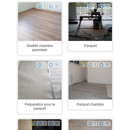
1
10
2
10
Stratifié chambre
Parquet
parentale
2
10
1
10
Préparation pour le
Parquet chambre
parquet
3
10
1
10