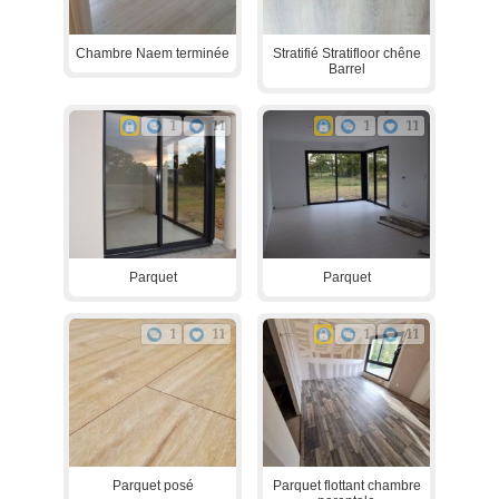
Chambre Naem terminée
Stratifié Stratifloor chêne
Barrel
1
11
1
11
Parquet
Parquet
1
11
1
11
Parquet posé
Parquet flottant chambre