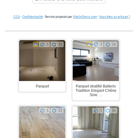
CGU
-
Confidentialité
- Service proposé par
ViteUnDevis.com
-
Vous êtes un artisan ?
1
15
1
14
Parquet
Parquet stratifié Balterio
Tradition Elegant Chêne
Soie. ...
1
14
1
14