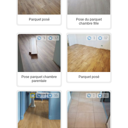
Parquet posé
Pose du parquet
chambre fille
3
17
1
17
Pose parquet chambre
Parquet posé
parentale
2
16
1
16