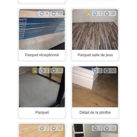
4
12
1
12
Parquet réceptionné
Parquet salle de jeux
2
12
3
12
Parquet
Détail de la plinthe
2
12
1
12