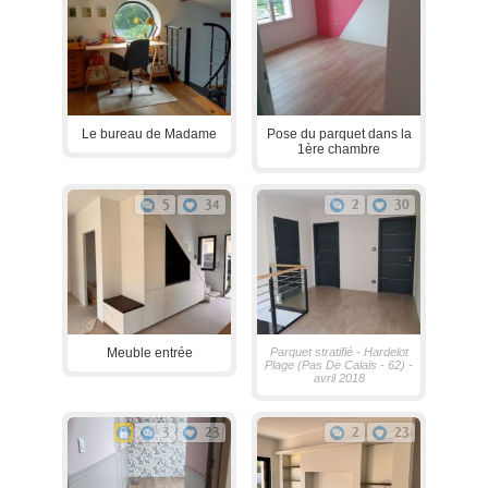
Le bureau de Madame
Pose du parquet dans la
1ère chambre
5
34
2
30
Meuble entrée
Parquet stratifié - Hardelot
Plage (Pas De Calais - 62) -
avril 2018
3
23
2
23