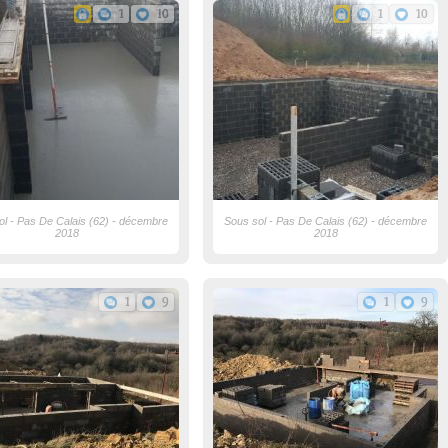
1
10
1
10
ol - Pas De Calais (62) - décembre
Sous sol - Pas De Calais (62) - décembre
2018
2018
1
9
1
9