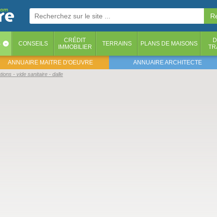
CRÉDIT
D
S
CONSEILS
TERRAINS
PLANS DE MAISONS
‹
IMMOBILIER
TR
ANNUAIRE MAITRE D'OEUVRE
ANNUAIRE ARCHITECTE
ons - vide sanitaire - dalle