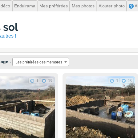
 déco
Enduirama
Mes préférées
Mes photos
Ajouter photo
A
 sol
autres !
hage :
Les préférées des membres
1
13
1
13