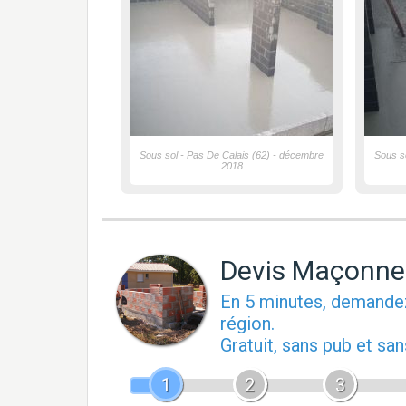
Sous sol - Pas De Calais (62) - décembre
Sous s
2018
Devis Maçonne
En 5 minutes, demand
région.
Gratuit, sans pub et s
1
2
3