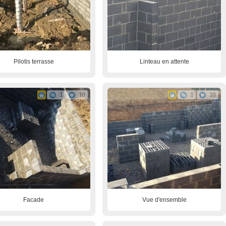
Pilotis terrasse
Linteau en attente
1
10
1
10
Facade
Vue d'ensemble