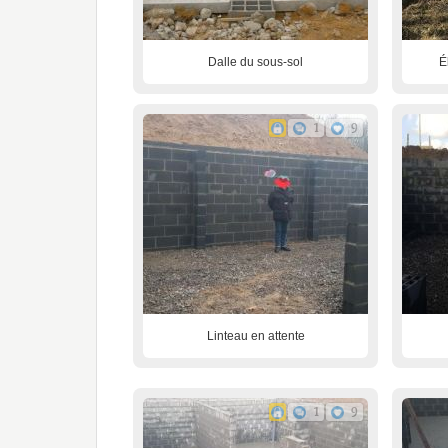
Dalle du sous-sol
É
1
9
Linteau en attente
1
9