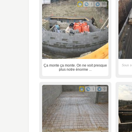
1
10
Ça monte ça monte. On ne voit presque
Sous s
plus notre énorme ...
1
9