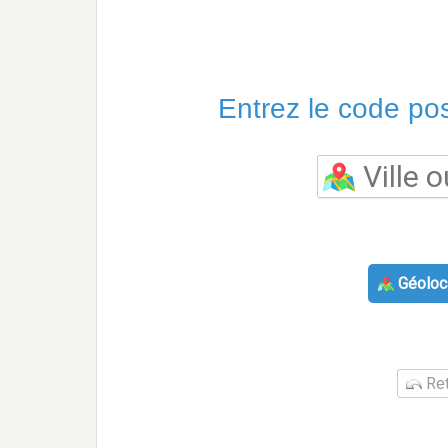
Entrez le code post
Géoloca
Ret