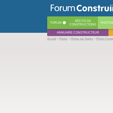
RÉCITS
DE
FORUM
PHOTO
‹
CONSTRUCTIONS
ANNUAIRE CONSTRUCTEUR
Accueil
Photos
Photos par étapes
Photos Fondati