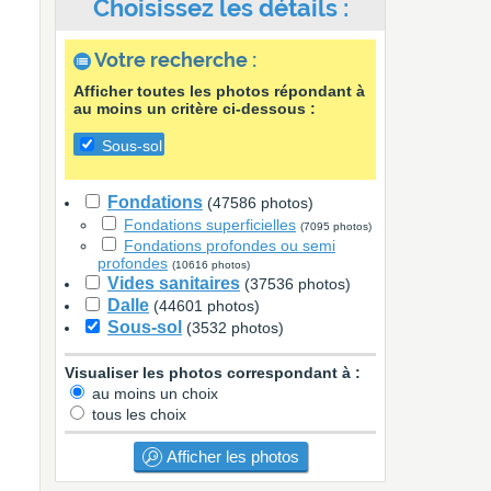
Choisissez les détails :
Votre recherche :
Afficher toutes les photos répondant à
au moins un critère ci-dessous :
Sous-sol
Fondations
(47586 photos)
Fondations superficielles
(7095 photos)
Fondations profondes ou semi
profondes
(10616 photos)
Vides sanitaires
(37536 photos)
Dalle
(44601 photos)
Sous-sol
(3532 photos)
Visualiser les photos correspondant à :
au moins un choix
tous les choix
Afficher les photos