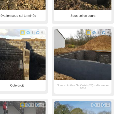
lévation sous-sol terminée
Sous-sol en cours
1
9
1
9
Coté droit
Sous sol - Pas De Calais (62) - décembre
2018
1
9
1
8