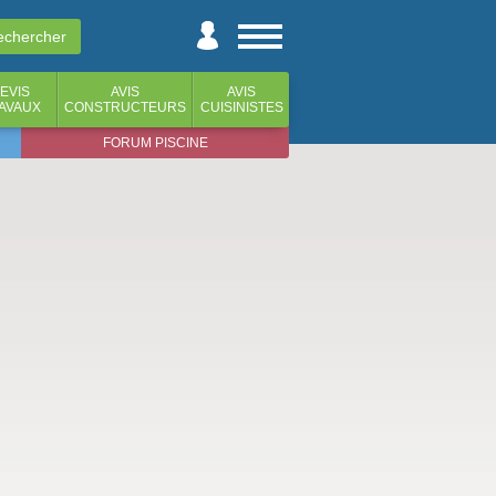
EVIS
AVIS
AVIS
AVAUX
CONSTRUCTEURS
CUISINISTES
FORUM PISCINE