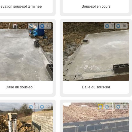
lévation sous-sol terminée
Sous-sol en cours
1
11
1
10
Dalle du sous-sol
Dalle du sous-sol
1
10
3
10