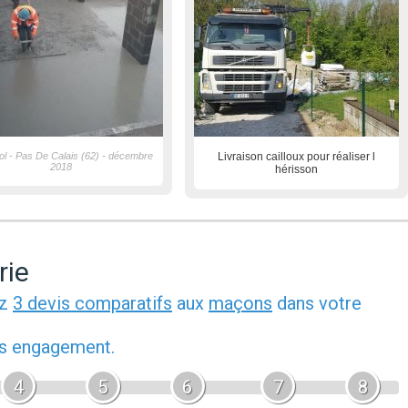
ol - Pas De Calais (62) - décembre
Livraison cailloux pour réaliser l
2018
hérisson
rie
ez
3 devis comparatifs
aux
maçons
dans votre
ans engagement.
4
5
6
7
8