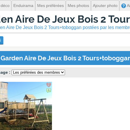
 déco
Enduirama
Mes préférées
Mes photos
Ajouter photo
A
en Aire De Jeux Bois 2 To
rden Aire De Jeux Bois 2 Tours+toboggan postées par les memb
i
 Garden Aire De Jeux Bois 2 Tours+tobogga
hage :
2
1