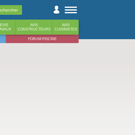
EVIS
AVIS
AVIS
AVAUX
CONSTRUCTEURS
CUISINISTES
FORUM PISCINE