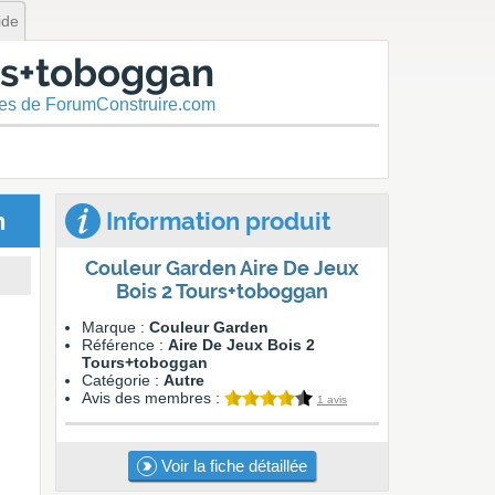
ide
urs+toboggan
res de ForumConstruire.com
n
Information produit
Couleur Garden Aire De Jeux
Bois 2 Tours+toboggan
Marque :
Couleur Garden
Référence :
Aire De Jeux Bois 2
Tours+toboggan
Catégorie :
Autre
Avis des membres :
1 avis
Voir la fiche détaillée