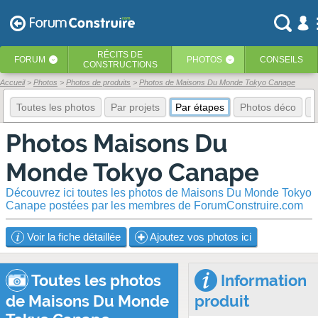
RÉCITS
DE
FORUM
PHOTOS
CONSEILS
‹
‹
CONSTRUCTIONS
Accueil
Photos
Photos de produits
Photos de Maisons Du Monde Tokyo Canape
Toutes les photos
Par projets
Par étapes
Photos déco
E
Photos Maisons Du
Monde Tokyo Canape
Découvrez ici toutes les photos de Maisons Du Monde Tokyo
Canape postées par les membres de ForumConstruire.com
Voir la fiche détaillée
Ajoutez vos photos ici
Toutes les photos
Information
de Maisons Du Monde
produit