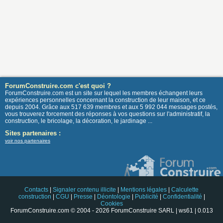
ForumConstruire.com c'est quoi ?
ForumConstruire.com est un site sur lequel les membres échangent leurs
expériences personnelles concernant la construction de leur maison, et ce
depuis 2004. Grâce aux 517 639 membres et aux 5 992 044 messages postés,
vous trouverez forcement des réponses à vos questions sur l'administratif, la
construction, le bricolage, la décoration, le jardinage ...
Sites partenaires :
voir nos partenaires
Contacts
|
Signaler contenu illicite
|
Mentions légales
|
Calculette
construction
|
CGU
|
Presse
|
Déontologie
|
Publicité
|
Confidentialité
|
Cookies
ForumConstruire.com © 2004 - 2026 ForumConstruire SARL | ws61 | 0.013