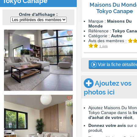
Tokyo Canape
Maisons Du Mond
Tokyo Canape
Ordre d'affichage :
Marque :
Maisons Du
Monde
Référence :
Tokyo Can
39
Catégorie :
Autre
3
Avis des membres :
1 avis
Voir la fiche détaillé
Ajoutez vos
photos ici
13
2
Ajoutez Maisons Du Mo
Tokyo Canape dans la
li
d'achat de votre récit
,
Donnez votre avis
sur c
produit,