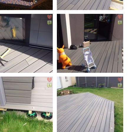
6
5
1
1
5
5
1
1