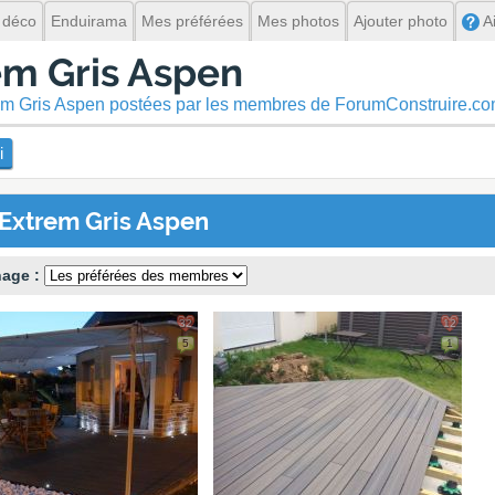
 déco
Enduirama
Mes préférées
Mes photos
Ajouter photo
A
em Gris Aspen
trem Gris Aspen postées par les membres de ForumConstruire.c
i
 Extrem Gris Aspen
hage :
32
12
5
1