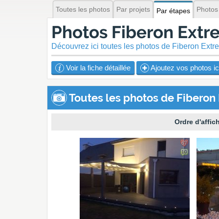
Toutes les photos
Par projets
Photos
Par étapes
Photos Fiberon Extr
Découvrez ici toutes les photos de Fiberon Ex
Voir la fiche détaillée
Ajoutez vos photos ic
Toutes les photos de Fiberon
Ordre d'affic
67
10