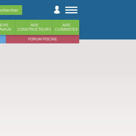
EVIS
AVIS
AVIS
AVAUX
CONSTRUCTEURS
CUISINISTES
FORUM PISCINE