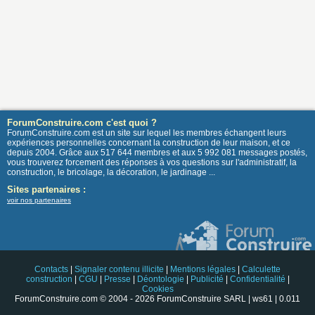
ForumConstruire.com c'est quoi ?
ForumConstruire.com est un site sur lequel les membres échangent leurs
expériences personnelles concernant la construction de leur maison, et ce
depuis 2004. Grâce aux 517 644 membres et aux 5 992 081 messages postés,
vous trouverez forcement des réponses à vos questions sur l'administratif, la
construction, le bricolage, la décoration, le jardinage ...
Sites partenaires :
voir nos partenaires
Contacts
|
Signaler contenu illicite
|
Mentions légales
|
Calculette
construction
|
CGU
|
Presse
|
Déontologie
|
Publicité
|
Confidentialité
|
Cookies
ForumConstruire.com © 2004 - 2026 ForumConstruire SARL | ws61 | 0.011