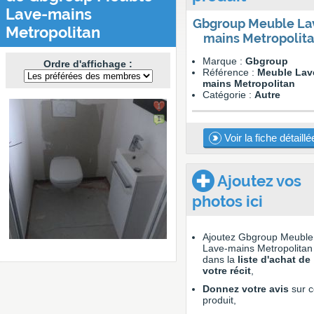
Lave-mains
Gbgroup Meuble La
Metropolitan
mains Metropolit
Marque :
Gbgroup
Ordre d'affichage :
Référence :
Meuble Lav
mains Metropolitan
Catégorie :
Autre
1
1
Voir la fiche détaillé
Ajoutez vos
photos ici
Ajoutez Gbgroup Meuble
Lave-mains Metropolitan
dans la
liste d'achat de
votre récit
,
Donnez votre avis
sur c
produit,