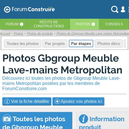
RÉCITS
DE
FORUM
PHOTOS
CONSEILS
‹
‹
CONSTRUCTIONS
Accueil
Photos
Photos de produits
Photos de Gbgroup Meuble Lave-mains Metropolita
Toutes les photos
Par projets
Par étapes
Photos déco
E
Photos Gbgroup Meuble
Lave-mains Metropolitan
Découvrez ici toutes les photos de Gbgroup Meuble Lave-
mains Metropolitan postées par les membres de
ForumConstruire.com
Voir la fiche détaillée
Ajoutez vos photos ici
Toutes les photos
Information
de Gbgroup Meuble
produit