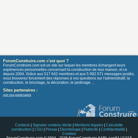
ForumConstruire.com c'est quoi ?
ForumConstruire.com est un site sur lequel les membres échangent leurs
expériences personnelles concernant la construction de leur maison, et ce
depuis 2004. Grâce aux 517 642 membres et aux 5 992 071 messages postés,
vous trouverez forcement des réponses à vos questions sur l'administratif, la
construction, le bricolage, la décoration, le jardinage ...
Sites partenaires :
voir nos partenaires
Contacts
|
Signaler contenu illicite
|
Mentions légales
|
Calculette
construction
|
CGU
|
Presse
|
Déontologie
|
Publicité
|
Confidentialité
|
Cookies