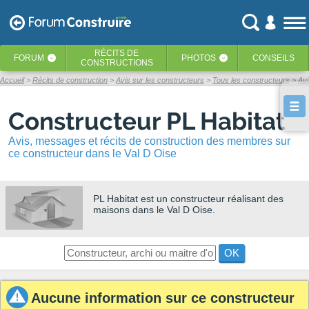
RÉCITS
DE
FORUM
PHOTOS
CONSEILS
‹
‹
CONSTRUCTIONS
Accueil
Récits de construction
Avis sur les constructeurs
Tous les constructeurs
Avi
Constructeur PL Habitat
Avis, messages et récits de construction des membres sur
ce constructeur dans le Val D Oise
PL Habitat
est un constructeur réalisant des
maisons dans le Val D Oise.
OK
Aucune information sur ce constructeur