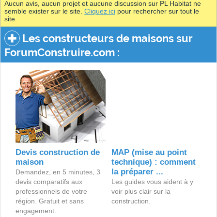
Aucun avis, aucun projet et aucune discussion sur PL Habitat ne
semble exister sur le site.
Cliquez ici
pour rechercher sur tout le
site.
Les constructeurs de maisons sur
ForumConstruire.com :
Devis construction de
MAP (mise au point
maison
technique) : comment
la préparer ...
Demandez, en 5 minutes, 3
devis comparatifs aux
Les guides vous aident à y
professionnels de votre
voir plus clair sur la
région. Gratuit et sans
construction.
engagement.