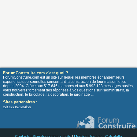
ForumConstruire.com c'est quoi ?
ForumConstruire.com est un site sur lequel les membres échangent leurs
expériences personnelles concernant la construction de leur maison, et ce
depuis 2004. Grâce aux 517 646 membres et aux 5 992 123 messages postés,
vous trouverez forcement des réponses à vos questions sur l'administratif, la
construction, le bricolage, la décoration, le jardinage ...
Sites partenaires :
voir nos partenaires
Contacts
|
Signaler contenu illicite
|
Mentions légales
|
Calculette