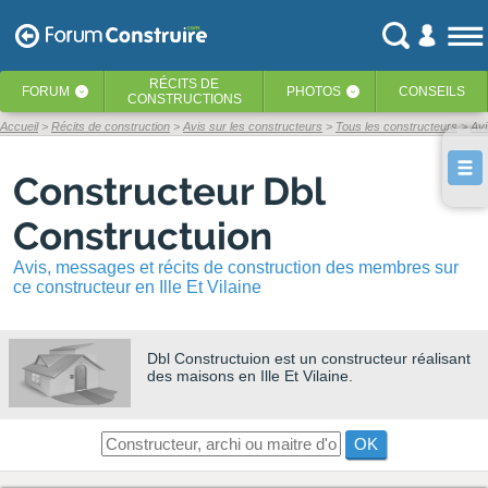
RÉCITS
DE
FORUM
PHOTOS
CONSEILS
‹
‹
CONSTRUCTIONS
Accueil
Récits de construction
Avis sur les constructeurs
Tous les constructeurs
Avi
Constructeur Dbl
Constructuion
Avis, messages et récits de construction des membres sur
ce constructeur en Ille Et Vilaine
Dbl Constructuion
est un constructeur réalisant
des maisons en Ille Et Vilaine.
OK