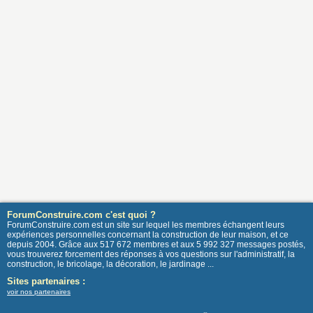
ForumConstruire.com c'est quoi ?
ForumConstruire.com est un site sur lequel les membres échangent leurs
expériences personnelles concernant la construction de leur maison, et ce
depuis 2004. Grâce aux 517 672 membres et aux 5 992 327 messages postés,
vous trouverez forcement des réponses à vos questions sur l'administratif, la
construction, le bricolage, la décoration, le jardinage ...
Sites partenaires :
voir nos partenaires