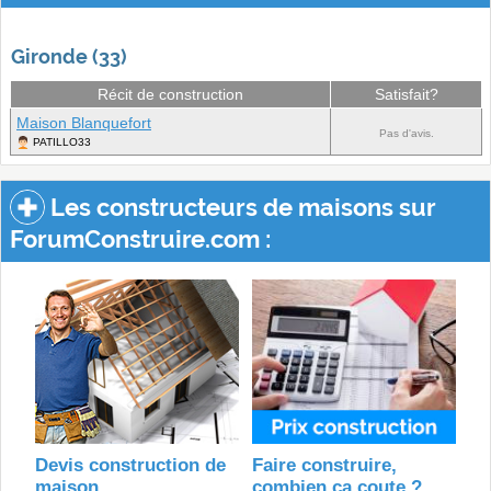
Gironde (33)
Récit de construction
Satisfait?
Maison Blanquefort
Pas d'avis.
PATILLO33
Les constructeurs de maisons sur
ForumConstruire.com :
Devis construction de
Faire construire,
maison
combien ça coute ?