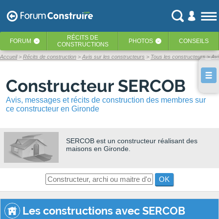
RÉCITS
DE
FORUM
PHOTOS
CONSEILS
‹
‹
CONSTRUCTIONS
Accueil
Récits de construction
Avis sur les constructeurs
Tous les constructeurs
Av
Constructeur SERCOB
Avis, messages et récits de construction des membres sur
ce constructeur en Gironde
SERCOB
est un constructeur réalisant des
maisons en Gironde.
OK
Les constructions avec SERCOB