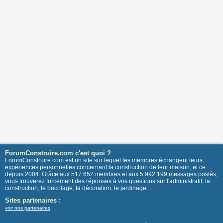
ForumConstruire.com c'est quoi ?
ForumConstruire.com est un site sur lequel les membres échangent leurs
expériences personnelles concernant la construction de leur maison, et ce
depuis 2004. Grâce aux 517 652 membres et aux 5 992 199 messages postés,
vous trouverez forcement des réponses à vos questions sur l'administratif, la
construction, le bricolage, la décoration, le jardinage ...
Sites partenaires :
voir nos partenaires