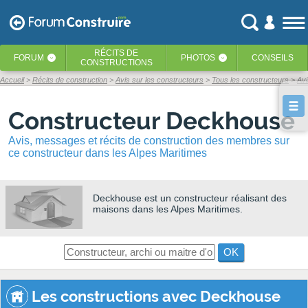
RÉCITS
DE
FORUM
PHOTOS
CONSEILS
‹
‹
CONSTRUCTIONS
Accueil
Récits de construction
Avis sur les constructeurs
Tous les constructeurs
Av
Constructeur Deckhouse
Avis, messages et récits de construction des membres sur
ce constructeur dans les Alpes Maritimes
Deckhouse
est un constructeur réalisant des
maisons dans les Alpes Maritimes.
OK
Les constructions avec Deckhouse