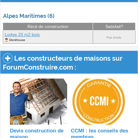
Alpes Maritimes (6)
Récit de construction
Satisfait?
Lodge 20 m2 bois
Pas d'avis.
Deckhouse
Les constructeurs de maisons sur
ForumConstruire.com :
Devis construction de
CCMI : les conseils des
maison
membres