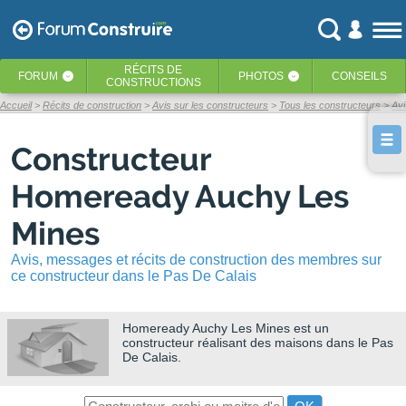
RÉCITS
DE
FORUM
PHOTOS
CONSEILS
‹
‹
CONSTRUCTIONS
Accueil
Récits de construction
Avis sur les constructeurs
Tous les constructeurs
Av
Constructeur
Homeready Auchy Les
Mines
Avis, messages et récits de construction des membres sur
ce constructeur dans le Pas De Calais
Homeready Auchy Les Mines
est un
constructeur réalisant des maisons dans le Pas
De Calais.