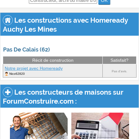
OK
Les constructions avec Homeready
Auchy Les Mines
Pas De Calais (62)
Récit de construction
Satisfait?
Notre projet avec Homeready
Pas d'avis.
Nico62820
Les constructeurs de maisons sur
ForumConstruire.com :