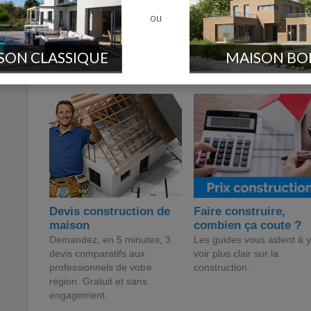
Bien au chaud
ou
5
0
NC - 
Jana35
SON CLASSIQUE
MAISON BO
Les constructeurs de maisons sur 
Devis construction de
Faire construire,
maison
combien ça coute ?
Demandez, en 5 minutes, 3
Les guides vous aident à y
devis comparatifs aux
voir plus clair sur la
professionnels de votre
construction.
région. Gratuit et sans
engagement.