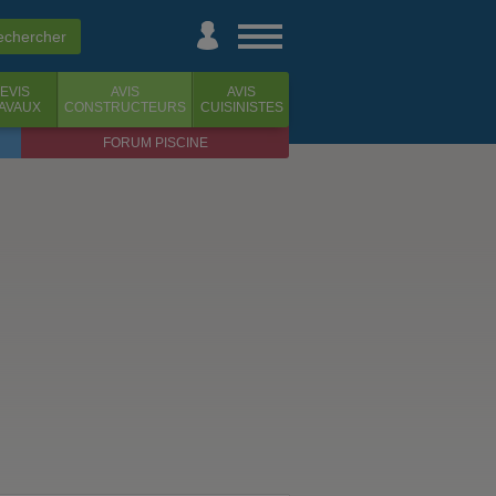
EVIS
AVIS
AVIS
AVAUX
CONSTRUCTEURS
CUISINISTES
FORUM PISCINE