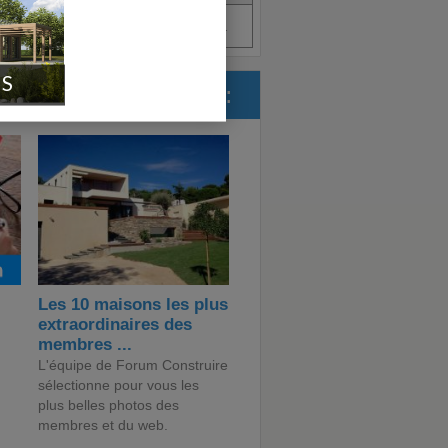
Aout 2017
(35)
Pas d'avis.
IS
ForumConstruire.com :
Les 10 maisons les plus
extraordinaires des
membres ...
L'équipe de Forum Construire
sélectionne pour vous les
plus belles photos des
membres et du web.