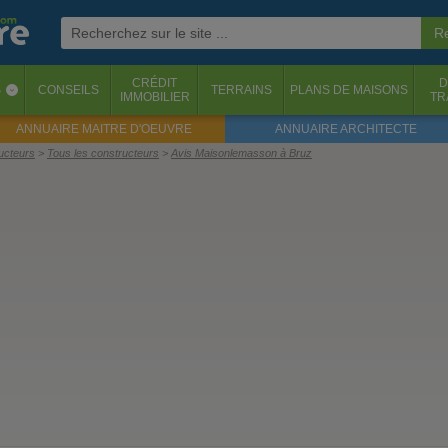
CRÉDIT
D
S
CONSEILS
TERRAINS
PLANS DE MAISONS
‹
IMMOBILIER
TR
ANNUAIRE MAITRE D'OEUVRE
ANNUAIRE ARCHITECTE
ructeurs
Tous les constructeurs
Avis Maisonlemasson à Bruz