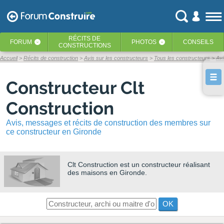
RÉCITS
DE
FORUM
PHOTOS
CONSEILS
‹
‹
CONSTRUCTIONS
Accueil
Récits de construction
Avis sur les constructeurs
Tous les constructeurs
Avi
Constructeur Clt
Construction
Avis, messages et récits de construction des membres sur
ce constructeur en Gironde
Clt Construction
est un constructeur réalisant
des maisons en Gironde.
OK