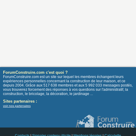
ForumConstruire.com c'est quoi ?
ForumConstruire.com est un site sur lequel les membres échangent leurs
expériences personnelles concernant la construction de leur maison, et ce
depuis 2004. Grâce aux 517 638 membres et aux 5 992 033 messages postés,
vous trouverez forcement des réponses à vos questions sur l'administratif, la
construction, le bricolage, la décoration, le jardinage ...
Sites partenaires :
voir nos partenaires
Contacts
|
Signaler contenu illicite
|
Mentions légales
|
Calculette