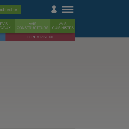
EVIS
AVIS
AVIS
AVAUX
CONSTRUCTEURS
CUISINISTES
FORUM PISCINE