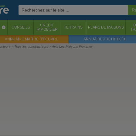
CRÉDIT
D
S
CONSEILS
TERRAINS
PLANS DE MAISONS
‹
IMMOBILIER
TR
ANNUAIRE MAITRE D'OEUVRE
ANNUAIRE ARCHITECTE
ructeurs
Tous les constructeurs
Avis Les Maisons Printanes