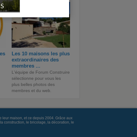
IS
des
Les 10 maisons les plus
extraordinaires des
membres ...
L'équipe de Forum Construire
sélectionne pour vous les
plus belles photos des
membres et du web.
e leur maison, et ce depuis 2004. Grâce aux
construction, le bricolage, la décoration, le