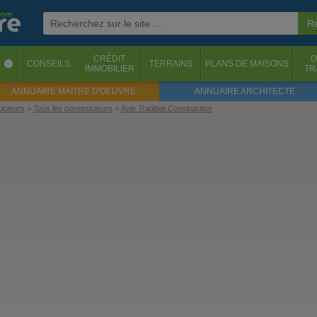
CRÉDIT
D
S
CONSEILS
TERRAINS
PLANS DE MAISONS
‹
IMMOBILIER
TR
ANNUAIRE MAITRE D'OEUVRE
ANNUAIRE ARCHITECTE
ructeurs
Tous les constructeurs
Avis Tradibat Construction