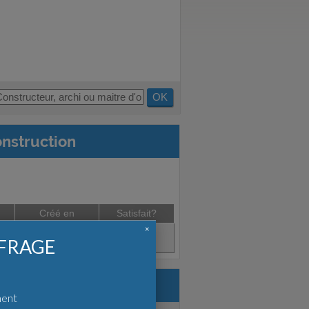
OK
onstruction
Créé en
Satisfait?
×
Nov. 2020
FFRAGE
Pas d'avis.
jet :
ment