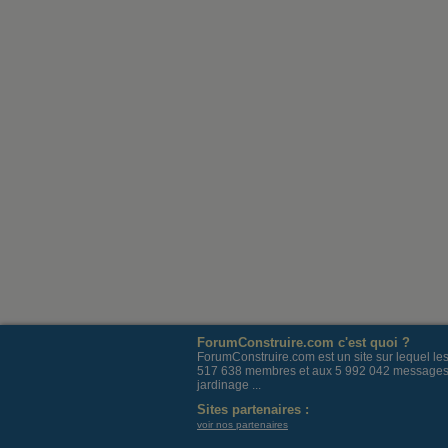
ForumConstruire.com c'est quoi ?
ForumConstruire.com est un site sur lequel l
517 638 membres et aux 5 992 042 messages post
jardinage ...
Sites partenaires :
voir nos partenaires