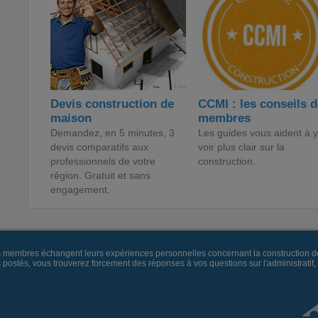
Devis construction de
CCMI : les conseils 
maison
membres
Demandez, en 5 minutes, 3
Les guides vous aident à y
devis comparatifs aux
voir plus clair sur la
professionnels de votre
construction.
région. Gratuit et sans
engagement.
es membres échangent leurs expériences personnelles concernant la construction d
és, vous trouverez forcement des réponses à vos questions sur l'administratif, la 