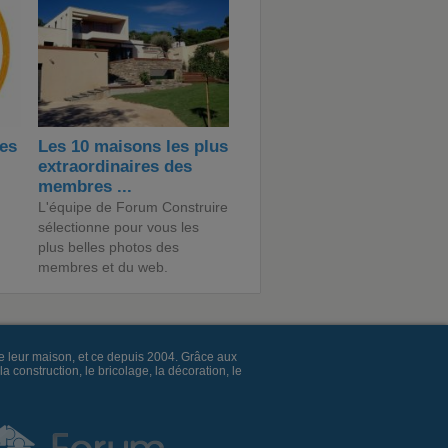
des
Les 10 maisons les plus
extraordinaires des
membres ...
L'équipe de Forum Construire
sélectionne pour vous les
plus belles photos des
membres et du web.
e leur maison, et ce depuis 2004. Grâce aux
construction, le bricolage, la décoration, le