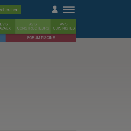
EVIS
AVIS
AVIS
AVAUX
CONSTRUCTEURS
CUISINISTES
FORUM PISCINE