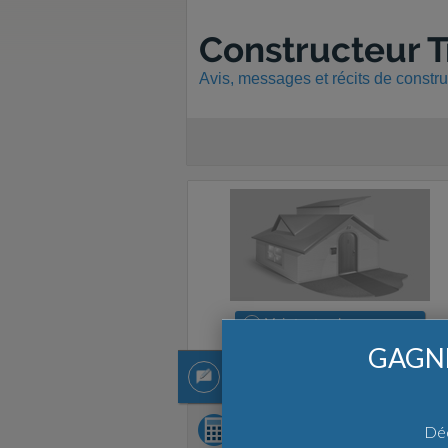
Constructeur T
Avis, messages et récits de constr
Voir
toutes les agences
GAGNE
1 récit
1 récit
Demandez
chiffrage
Déc