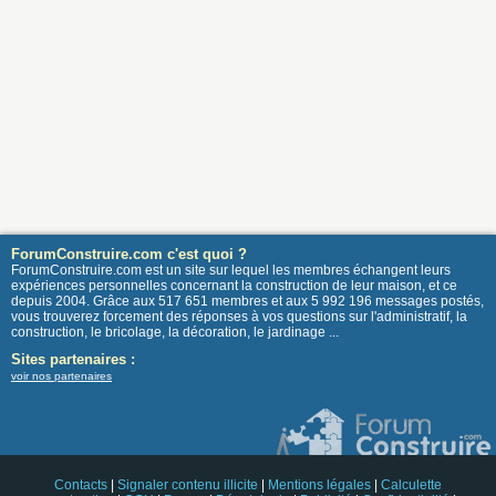
ForumConstruire.com c'est quoi ?
ForumConstruire.com est un site sur lequel les membres échangent leurs
expériences personnelles concernant la construction de leur maison, et ce
depuis 2004. Grâce aux 517 651 membres et aux 5 992 196 messages postés,
vous trouverez forcement des réponses à vos questions sur l'administratif, la
construction, le bricolage, la décoration, le jardinage ...
Sites partenaires :
voir nos partenaires
Contacts
|
Signaler contenu illicite
|
Mentions légales
|
Calculette