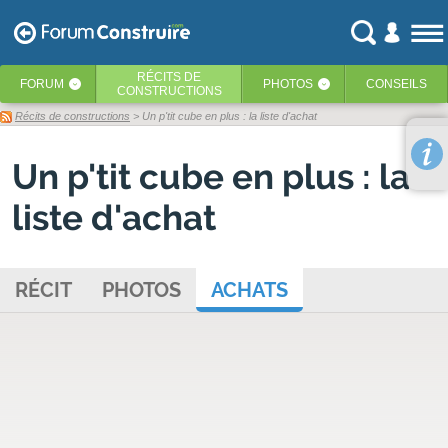
RÉCITS
DE
FORUM
PHOTOS
CONSEILS
‹
‹
CONSTRUCTIONS
Récits de constructions
> Un p'tit cube en plus : la liste d'achat
Un p'tit cube en plus : la
liste d'achat
RÉCIT
PHOTOS
ACHATS